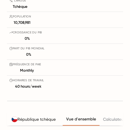
LANGUE
Tchèque
POPULATION
10,708,981
CROISSANCE DU PIB
0%
PART DU PIB MONDIAL
0%
FRÉQUENCE DE PAIE
Monthly
HORAIRES DE TRAVAIL
40 hours/week
Vue d'ensemble
République tchèque
Calculateur du