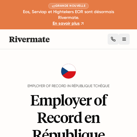
GRANDE NOUVELLE
Eos, Serviap et Hightekers EOR sont désormais
Rivermate.
En savoir plus
Toggl
Guides
République tchèque
EMPLOYER OF RECORD IN RÉPUBLIQUE TCHÈQUE
Employer of
Record en
République