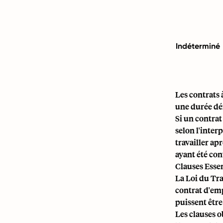
Indéterminé
Les contrats 
une durée dé
Si un contrat
selon l'inter
travailler ap
ayant été con
Clauses Essen
La Loi du Tra
contrat d'emp
puissent être
Les clauses o