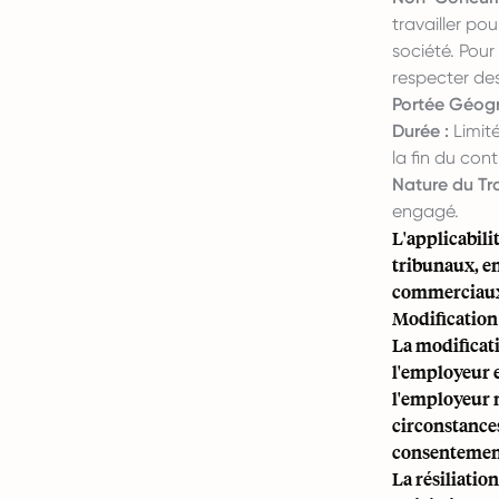
travailler po
société. Pour
respecter des 
Portée Géogr
Durée :
Limit
la fin du cont
Nature du Tra
engagé.
L'applicabili
tribunaux, en
commerciaux l
Modification 
La modificati
l'employeur 
l'employeur n
circonstances 
consentement
La résiliatio