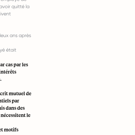
voir quitté la
oivent
deux ans après
yé était
r cas par les
intérêts
.
écrit mutuel de
tiels par
mis dans des
 nécessitent le
et motifs