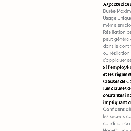
Aspects clés d
Durée Maxima
Usage Unique
même employ
Résiliation p
peut générale
dans le contr
ou résiliatio
s'appliquer se
Si l'employé 
et les règles 
Clauses de C
Les clauses d
courantes inc
impliquant d
Confidentiali
les secrets 
condition qu'
Non-Concurr