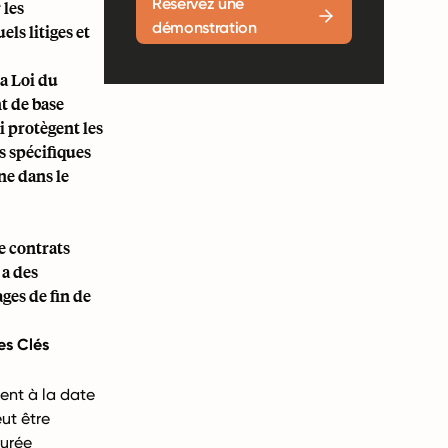
Réservez une
 les
démonstration
ls litiges et
a Loi du
t de base
i protègent les
s spécifiques
ne dans le
e contrats
 a des
ges de fin de
es Clés
nt à la date
eut être
durée