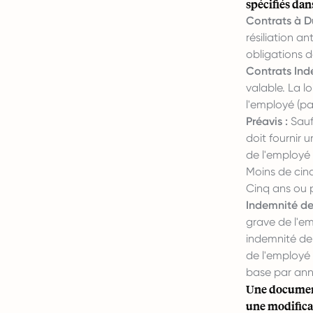
spécifiés dans
Contrats à D
résiliation an
obligations 
Contrats Ind
valable. La lo
l'employé (pa
Préavis :
Sauf 
doit fournir 
de l'employé 
Moins de cinq
Cinq ans ou p
Indemnité de 
grave de l'em
indemnité de 
de l'employé 
base par ann
Une document
une modificat