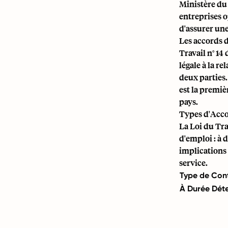
Ministère du 
entreprises o
d'assurer une
Les accords d
Travail n° 14
légale à la r
deux parties.
est la premi
pays.
Types d'Acco
La Loi du Tr
d'emploi : à 
implications 
service.
Type de Con
À Durée Dét