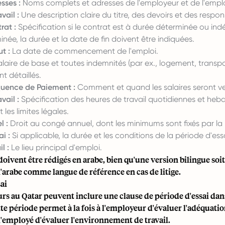
sses :
Noms complets et adresses de l'employeur et de l'empl
vail :
Une description claire du titre, des devoirs et des respons
rat :
Spécification si le contrat est à durée déterminée ou indé
née, la durée et la date de fin doivent être indiquées.
t :
La date de commencement de l'emploi.
laire de base et toutes indemnités (par ex., logement, transpo
t détaillés.
uence de Paiement :
Comment et quand les salaires seront ve
vail :
Spécification des heures de travail quotidiennes et he
les limites légales.
 :
Droit au congé annuel, dont les minimums sont fixés par la l
i :
Si applicable, la durée et les conditions de la période d'ess
l :
Le lieu principal d'emploi.
doivent être rédigés en arabe, bien qu'une version bilingue soi
 l'arabe comme langue de référence en cas de litige.
ai
s au Qatar peuvent inclure une clause de période d'essai dans
te période permet à la fois à l'employeur d'évaluer l'adéquati
 l'employé d'évaluer l'environnement de travail.