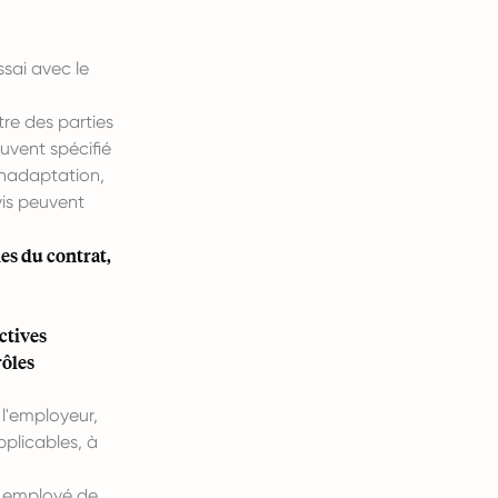
sai avec le
tre des parties
uvent spécifié
inadaptation,
vis peuvent
mes du contrat,
ctives
rôles
 l'employeur,
plicables, à
n employé de