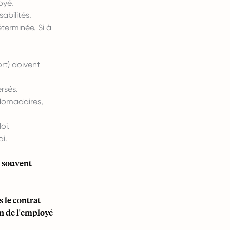
oyé.
abilités.
terminée. Si à
rt) doivent
rsés.
bdomadaires,
oi.
ai.
t souvent
 le contrat
on de l'employé