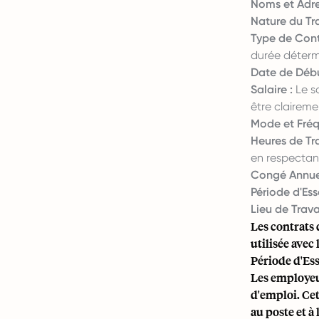
Noms et Adre
Nature du Tra
Type de Cont
durée détermi
Date de Débu
Salaire :
Le sa
être clairemen
Mode et Fréq
Heures de Tra
en respectant 
Congé Annuel
Période d'Essa
Lieu de Travai
Les contrats 
utilisée avec
Période d'Ess
Les employeur
d'emploi. Cet
au poste et à