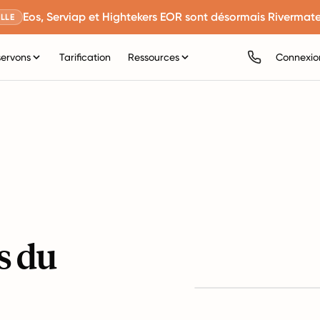
Eos, Serviap et Hightekers EOR sont désormais Rivermate
LLE
servons
Tarification
Ressources
Connexio
s du