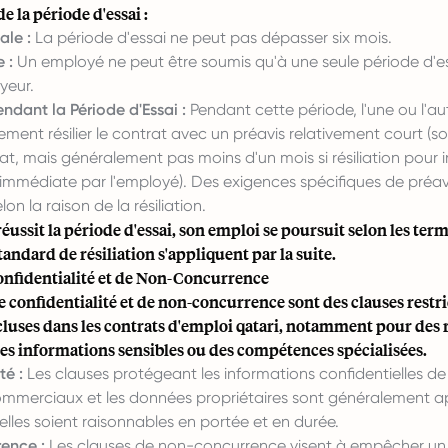
e la période d'essai :
le :
La période d'essai ne peut pas dépasser six mois.
 :
Un employé ne peut être soumis qu'à une seule période d'es
eur.
endant la Période d'Essai :
Pendant cette période, l'une ou l'au
ment résilier le contrat avec un préavis relativement court (so
at, mais généralement pas moins d'un mois si résiliation pour 
n immédiate par l'employé). Des exigences spécifiques de préa
lon la raison de la résiliation.
réussit la période d'essai, son emploi se poursuit selon les ter
standard de résiliation s'appliquent par la suite.
onfidentialité et de Non-Concurrence
e confidentialité et de non-concurrence sont des clauses restri
luses dans les contrats d'emploi qatari, notamment pour des 
es informations sensibles ou des compétences spécialisées.
té :
Les clauses protégeant les informations confidentielles de
commerciaux et les données propriétaires sont généralement ap
elles soient raisonnables en portée et en durée.
ence :
Les clauses de non-concurrence visent à empêcher u