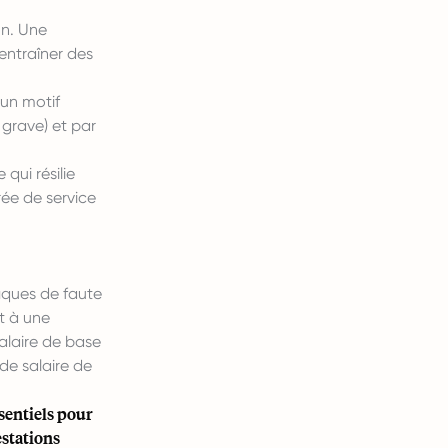
on. Une
 entraîner des
 un motif
e grave) et par
qui résilie
rée de service
fiques de faute
t à une
salaire de base
de salaire de
sentiels pour
estations