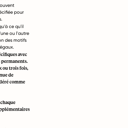
souvent
écifiée pour
s.
u'à ce qu'il
l'une ou l'autre
on des motifs
légaux.
écifiques avec
es permanents.
ou trois fois,
inue de
nsidéré comme
s chaque
supplémentaires