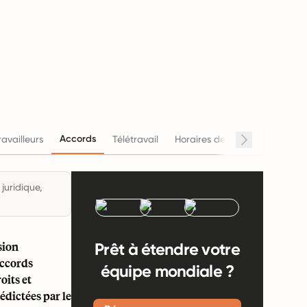
Accords
ravailleurs
Télétravail
Horaires de travail
Salaire
juridique,
sion
Prêt à étendre votre
accords
équipe mondiale ?
oits et
édictées par le