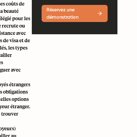
ses coûts de
Réservez une
Sa beauté
démonstration
ilégié pour les
e recrute ou
istance avec
 de visa et de
és, les types
ailler
es
iguer avec
yés étrangers
s obligations
elles options
yeur étranger.
e trouver
oyeurs)
iller au