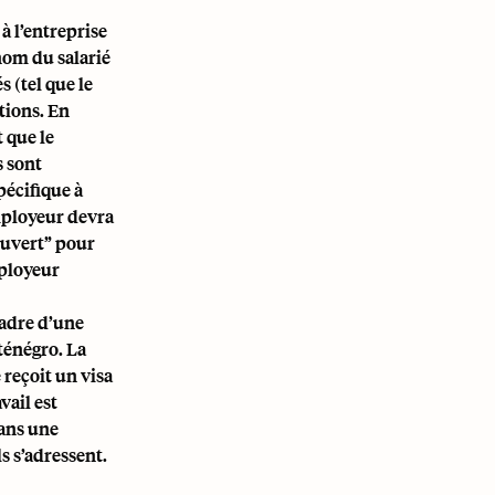
à l’entreprise
nom du salarié
s (tel que le
tions. En
 que le
s sont
pécifique à
mployeur devra
 ouvert” pour
mployeur
cadre d’une
ténégro. La
 reçoit un visa
vail est
dans une
s s’adressent.