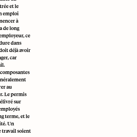
rée et le
un emploi
mmencer à
sa de long
n employeur, ce
édure dans
oit déjà avoir
ger, car
il.
ux composantes
généralement
rer au
er. Le permis
élivré sur
s employés
ng terme, et le
ité. Un
 travail soient