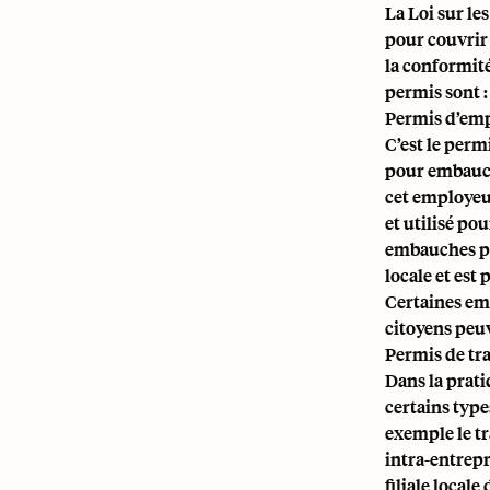
La Loi sur le
pour couvrir 
la conformité
permis sont :
Permis d’em
C’est le per
pour embauche
cet employeu
et utilisé po
embauches pa
locale et est
Certaines em
citoyens peu
Permis de tr
Dans la prati
certains typ
exemple le tr
intra-entrepr
filiale local