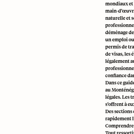
mondiaux et l
main-d’œuvre 
naturelle et 
professionnel
déménage des
un emploi ou 
permis de tra
de visas, les
légalement a
professionnel
confiance da
Dans ce guid
au Monténégro
légales. Les 
s’offrent à e
Des sections 
rapidement l
Comprendre l
Tout ressorti