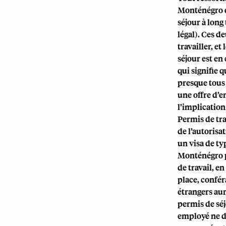
Monténégro do
séjour à long
légal). Ces d
travailler, et
séjour est en
qui signifie 
presque tous 
une offre d’
l’implication
Permis de tra
de l’autorisa
un visa de ty
Monténégro po
de travail, e
place, confér
étrangers aur
permis de séj
employé ne do