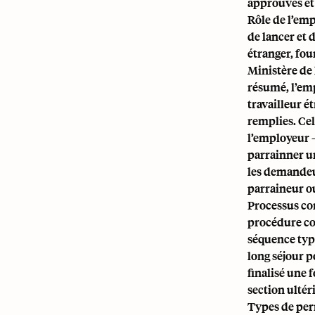
approuvés et
Rôle de l’emp
de lancer et 
étranger, fou
Ministère de 
résumé, l’emp
travailleur é
remplies. Cel
l’employeur 
parrainner un
les demandeur
parraineur ou
Processus com
procédure co
séquence typi
long séjour p
finalisé une 
section ultér
Types de per