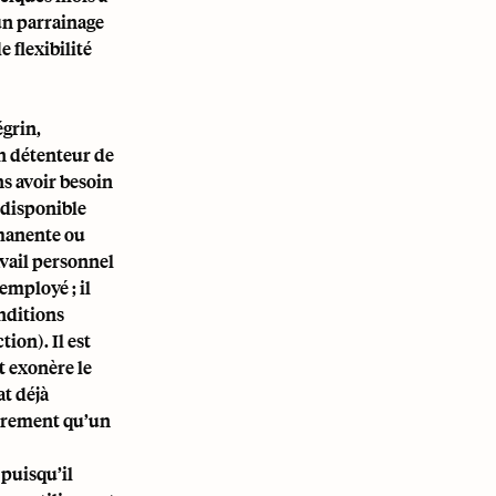
 un parrainage
 flexibilité
grin,
n détenteur de
s avoir besoin
 disponible
rmanente ou
avail personnel
employé ; il
nditions
ion). Il est
t exonère le
at déjà
ibrement qu’un
 puisqu’il