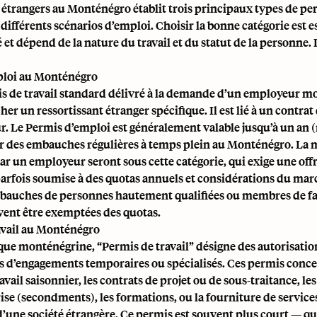
s étrangers au Monténégro établit trois principaux types de per
différents scénarios d’emploi. Choisir la bonne catégorie est e
 et dépend de la nature du travail et du statut de la personne. 
ploi au Monténégro
mis de travail standard délivré à la demande d’un employeur 
r un ressortissant étranger spécifique. Il est lié à un contrat 
r. Le Permis d’emploi est généralement valable jusqu’à un an 
ur des embauches régulières à temps plein au Monténégro. La 
r un employeur seront sous cette catégorie, qui exige une off
 parfois soumise à des quotas annuels et considérations du marc
bauches de personnes hautement qualifiées ou membres de fa
vent être exemptées des quotas.
avail au Monténégro
que monténégrine, “Permis de travail” désigne des autorisati
es d’engagements temporaires ou spécialisés. Ces permis conc
avail saisonnier, les contrats de projet ou de sous-traitance, les
ise (secondments), les formations, ou la fourniture de service
e d’une société étrangère. Ce permis est souvent plus court — q