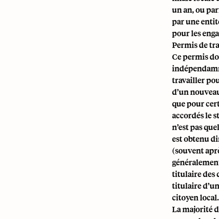
un an, ou par
par une entit
pour les eng
Permis de tr
Ce permis do
indépendamme
travailler po
d’un nouveau
que pour cer
accordés le s
n’est pas qu
est obtenu di
(souvent aprè
généralement 
titulaire des
titulaire d’u
citoyen local.
La majorité d