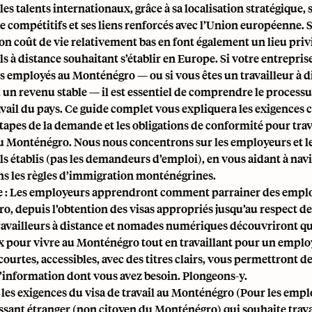
es talents internationaux, grâce à sa localisation stratégique, 
compétitifs et ses liens renforcés avec l’Union européenne. 
son coût de vie relativement bas en font également un lieu priv
s à distance souhaitant s’établir en Europe. Si votre entrepris
 employés au Monténégro — ou si vous êtes un travailleur à d
un revenu stable — il est essentiel de comprendre le processus
vail du pays. Ce guide complet vous expliquera les exigences cl
 étapes de la demande et les obligations de conformité pour trav
u Monténégro. Nous nous concentrons sur les employeurs et l
s établis (pas les demandeurs d’emploi), en vous aidant à nav
ns les règles d’immigration monténégrines.
e : Les employeurs apprendront comment parrainer des emplo
, depuis l’obtention des visas appropriés jusqu’au respect de
travailleurs à distance et nomades numériques découvriront qu
ux pour vivre au Monténégro tout en travaillant pour un emplo
courtes, accessibles, avec des titres clairs, vous permettront d
’information dont vous avez besoin. Plongeons-y.
es exigences du visa de travail au Monténégro (Pour les empl
ssant étranger (non citoyen du Monténégro) qui souhaite trava