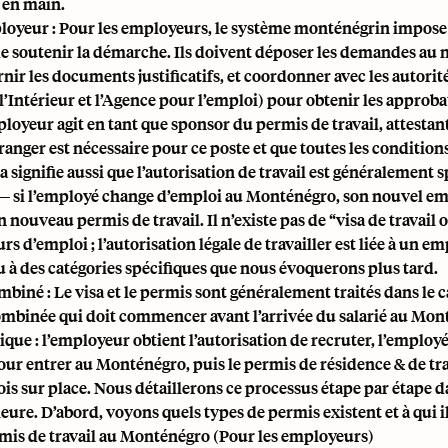
 en main.
loyeur : Pour les employeurs, le système monténégrin impose 
de soutenir la démarche. Ils doivent déposer les demandes au 
rnir les documents justificatifs, et coordonner avec les autorité
l’Intérieur et l’Agence pour l’emploi) pour obtenir les approba
loyeur agit en tant que sponsor du permis de travail, attestant
tranger est nécessaire pour ce poste et que toutes les condition
a signifie aussi que l’autorisation de travail est généralement s
— si l’employé change d’emploi au Monténégro, son nouvel e
 nouveau permis de travail. Il n’existe pas de “visa de travail
s d’emploi ; l’autorisation légale de travailler est liée à un e
 à des catégories spécifiques que nous évoquerons plus tard.
biné : Le visa et le permis sont généralement traités dans le 
mbinée qui doit commencer avant l’arrivée du salarié au Mon
que : l’employeur obtient l’autorisation de recruter, l’employé
our entrer au Monténégro, puis le permis de résidence & de tra
fois sur place. Nous détaillerons ce processus étape par étape 
ieure. D’abord, voyons quels types de permis existent et à qui il
mis de travail au Monténégro (Pour les employeurs)