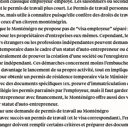
ation classique employeur-employé. Les saisonniers ou second
le permis de travail plus court. Le Permis de travail personne
he, mais utile à connaître puisqu’elle confère des droits de trav
à ceux d’un citoyen monténégrin.
 que le Monténégro ne propose pas de “visa employeur” séparé 
pour les propriétaires d’entreprises eux-mêmes. Cependant, l
s étrangers ou les professions indépendantes peuvent deman
temporaire dans le cadre d’un statut d’auto-entrepreneur ou d
éralement de prouver la création d’une société ou l’enregistr
eur indépendant. Ces démarches concernent moins l’embauche
davantage le lancement de sa propre activité, tout en impliqu
ur obtenir un permis de résidence temporaire via le Ministèr
 avec des documents spécifiques (ex. preuve d’immatriculation
ilégie les permis parrainés par l’employeur, mais il faut garder 
entrepreneur avec financement, le Monténégro offre aussi des 
 statut d’auto-entrepreneur.
ur une demande de permis de travail au Monténégro
avec succès un permis de travail (et le visa correspondant), l’
anger doivent remplir certains critères et préparer des docu