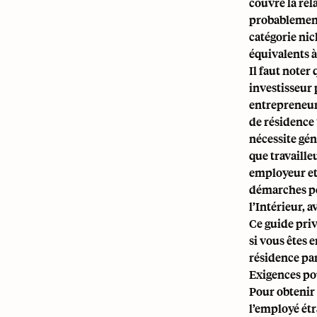
couvre la rel
probablement 
catégorie nic
équivalents 
Il faut noter
investisseur 
entrepreneur
de résidence 
nécessite gén
que travaill
employeur et 
démarches po
l’Intérieur,
Ce guide priv
si vous êtes 
résidence par
Exigences po
Pour obtenir 
l’employé étr