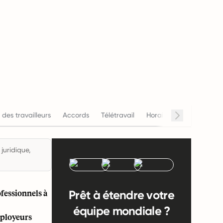
 des travailleurs
Accords
Télétravail
Horaires de travail
S
juridique,
ofessionnels à
Prêt à étendre votre
équipe mondiale ?
mployeurs