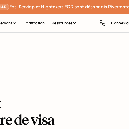
Eos, Serviap et Hightekers EOR sont désormais Rivermate
LLE
servons
Tarification
Ressources
Connexio
t
re de visa