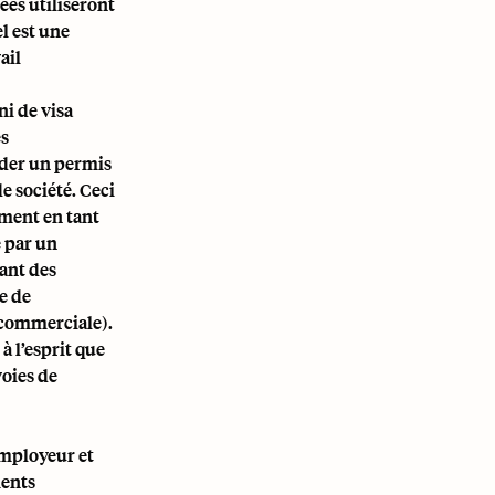
ees utiliseront
l est une
ail
ni de visa
es
der un permis
e société. Ceci
ement en tant
 par un
ant des
e de
 commerciale).
à l’esprit que
voies de
employeur et
ments