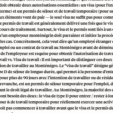
it obtenir deux autorisations essentielles : un visa (pour l’ent
 terme) et un permis de séjour et de travail temporaire (pour 
eux éléments vont de pair — le seul visa ne suffit pas pour co
 le permis de travail est généralement délivré une fois que le vi
 cours de traitement. Surtout, le visa et le permis sont liés à u
qu’un employeur monténégrin doit parrainer et initier la proc
les cas. Concrètement, cela veut dire qu’un employé étranger d
emploi ou un contrat de travail au Monténégro avant de déména
 de l’employeur est requise pour obtenir l’autorisation de trava
vail vs. Visa de travail : Il est important de distinguer ces de
tion de travailler au Monténégro. Le “visa de travail” désigne 
pe D de séjour de longue durée, qui permet à la personne d’ent
ur plus de 90 jours avec l’intention de travailler ou de résid
n revanche, est un permis de séjour temporaire pour l’emploi, d
ant le droit légal de travailler. Au Monténégro, la majorité de
ont besoin des deux : le visa de type D pour entrer / rester à lo
our & de travail temporaire pour réellement exercer une activ
it pas commencer à travailler avant que le visa et le permis de