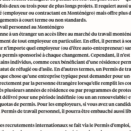
fois deux ou trois pour de plus longs projets. Il requiert aussi
é (employeur ou contractant en Monténégro) mais offre plus de
agements à court terme ou non standards.
avail personnel au Monténégro
nne à un étranger un accès libre au marché du travail monténé
nt de tout employeur en particulier. En effet, il permet à so
ur n’importe quel employeur (ou d’être auto-entrepreneur) san
 permis sponsorisé à chaque changement. Cependant, il n’est
tains individus, comme ceux bénéficiant d’une résidence pe
tatut de réfugié ou d’asile. En d’autres termes, un Permis de tr
elque chose qu’une entreprise typique peut demander pour un 
rectement par la personne étrangère lorsqu’elle remplit les co
s plusieurs années de résidence ou par programmes de protect
délivré pour une période indéfinie (ou un an renouvelable) e
 quotas de permis. Pour les employeurs, si vous avez un candid
n Permis de travail personnel, il pourra être embauché aussi l
es recrutements internationaux se fait via le Permis d’emploi,