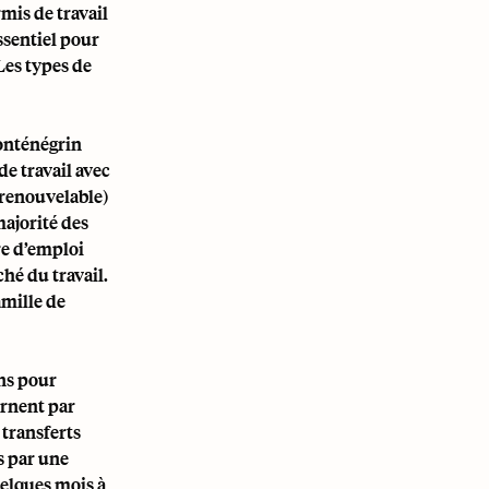
mis de travail
ssentiel pour
Les types de
monténégrin
de travail avec
(renouvelable)
majorité des
re d’emploi
hé du travail.
mille de
ons pour
ernent par
 transferts
s par une
uelques mois à