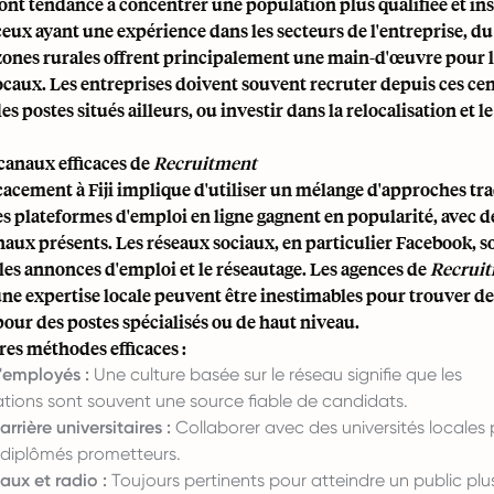
ont tendance à concentrer une population plus qualifiée et ins
ux ayant une expérience dans les secteurs de l'entreprise, du
zones rurales offrent principalement une main-d'œuvre pour l'
locaux. Les entreprises doivent souvent recruter depuis ces cen
 postes situés ailleurs, ou investir dans la relocalisation et 
canaux efficaces de
Recruitment
cacement à Fiji implique d'utiliser un mélange d'approches tra
 plateformes d'emploi en ligne gagnent en popularité, avec de
naux présents. Les réseaux sociaux, en particulier Facebook, 
 les annonces d'emploi et le réseautage. Les agences de
Recrui
ne expertise locale peuvent être inestimables pour trouver de
ur des postes spécialisés ou de haut niveau.
res méthodes efficaces :
'employés :
Une culture basée sur le réseau signifie que les
ons sont souvent une source fiable de candidats.
rrière universitaires :
Collaborer avec des universités locales 
s diplômés prometteurs.
aux et radio :
Toujours pertinents pour atteindre un public plus