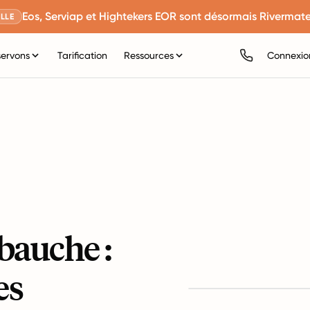
Eos, Serviap et Hightekers EOR sont désormais Rivermate
LLE
servons
Tarification
Ressources
Connexio
bauche :
es