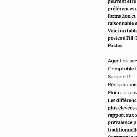
peuvent être p
préférences d
formation et
raisonnable e
Voici un tabl
postes à Fiji
Postes
Agent du serv
Comptable (n
Support IT
Réceptionnis
Maître d'œuv
Les différenc
plus élevées 
rapport aux 
prevalence p
traditionnell
Comment recr