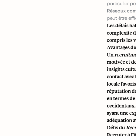
particulier p
Réseaux com
peut être eff
Les délais ha
complexité du
compris les v
Avantages d
Un
recruitm
motivée et d
insights cult
contact avec 
locale favori
réputation de
en termes de
occidentaux
ayant une exp
adéquation av
Défis du
Rec
Recruter à Fi