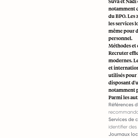
Suva et Nadi 
notamment ce
du BPO. Les 
les services 
même pour des
personnel.
Méthodes et 
Recruter effi
modernes. Les
et internatio
utilisés pour
disposant d'u
notamment po
Parmi les aut
Références d
recommandati
Services de ca
identifier de
Journaux loc