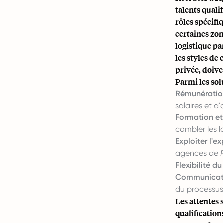
talents qual
rôles spécifi
certaines zon
logistique par
les styles de
privée, doive
Parmi les sol
Rémunération
salaires et d'
Formation et
combler les 
Exploiter l'ex
agences de
Flexibilité du 
Communicatio
du processus 
Les attentes s
qualification