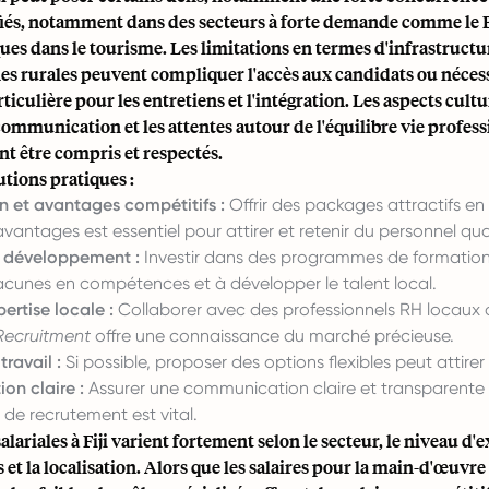
ifiés, notamment dans des secteurs à forte demande comme le B
ques dans le tourisme. Les limitations en termes d'infrastruct
es rurales peuvent compliquer l'accès aux candidats ou néces
ticulière pour les entretiens et l'intégration. Les aspects cultu
 communication et les attentes autour de l'équilibre vie profes
nt être compris et respectés.
utions pratiques :
 et avantages compétitifs :
Offrir des packages attractifs en
avantages est essentiel pour attirer et retenir du personnel qual
 développement :
Investir dans des programmes de formation
lacunes en compétences et à développer le talent local.
pertise locale :
Collaborer avec des professionnels RH locaux 
Recruitment
offre une connaissance du marché précieuse.
travail :
Si possible, proposer des options flexibles peut attirer
n claire :
Assurer une communication claire et transparente 
de recrutement est vital.
alariales à Fiji varient fortement selon le secteur, le niveau d'
s et la localisation. Alors que les salaires pour la main-d'œuvre