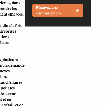
riques, dans
Réservez une
rendre les
démonstration
ment efficaces,
die à la fois
ntreprises
itions
lleurs
s plusieurs
lant la demande
nnexes.
ion,
sus d'Affaires
 pour les
nde accrue
t et en
u détail, et de