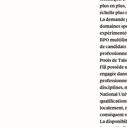
plus en plus,
échelle plus
La demande p
domaines spéc
expérimentés,
BPO multiling
de candidats
professionne
Pools de Tale
Fiji possède 
engagée dans 
professionne
disciplines, 
National Uni
qualification
localement, 
conséquent e
La disponibil