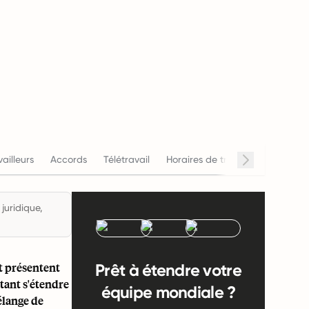
vailleurs
Accords
Télétravail
Horaires de travail
Salaire
juridique,
t présentent
Prêt à étendre votre
tant s'étendre
équipe mondiale ?
élange de