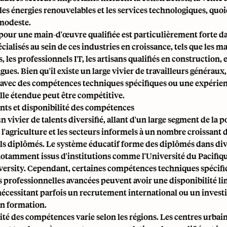
 les énergies renouvelables et les services technologiques, quo
 modeste.
our une main-d'œuvre qualifiée est particulièrement forte d
ialisés au sein de ces industries en croissance, tels que les m
 les professionnels IT, les artisans qualifiés en construction, e
ues. Bien qu'il existe un large vivier de travailleurs généraux
 avec des compétences techniques spécifiques ou une expérie
lle étendue peut être compétitive.
nts et disponibilité des compétences
un vivier de talents diversifié, allant d'un large segment de la 
l'agriculture et les secteurs informels à un nombre croissant 
ls diplômés. Le système éducatif forme des diplômés dans di
notamment issus d'institutions comme l'Université du Pacifique
versity. Cependant, certaines compétences techniques spécifi
s professionnelles avancées peuvent avoir une disponibilité li
nécessitant parfois un recrutement international ou un inves
n formation.
ité des compétences varie selon les régions. Les centres urb