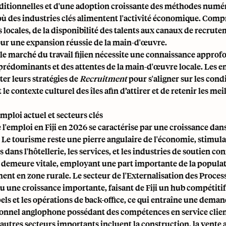
aditionnelles et d'une adoption croissante des méthodes numé
où des industries clés alimentent l'activité économique. Comp
s locales, de la disponibilité des talents aux canaux de recrute
our une expansion réussie de la main-d'œuvre.
le marché du travail fijien nécessite une connaissance approfon
prédominants et des attentes de la main-d'œuvre locale. Les e
er leurs stratégies de
Recruitment
pour s'aligner sur les cond
 le contexte culturel des îles afin d’attirer et de retenir les mei
mploi actuel et secteurs clés
l'emploi en Fiji en 2026 se caractérise par une croissance dan
. Le tourisme reste une pierre angulaire de l'économie, stimu
 dans l'hôtellerie, les services, et les industries de soutien co
e demeure vitale, employant une part importante de la populat
ent en zone rurale. Le secteur de l'Externalisation des Proces
 une croissance importante, faisant de Fiji un hub compétitif
els et les opérations de back-office, ce qui entraîne une dema
onnel anglophone possédant des compétences en service clien
autres secteurs importants incluent la construction, la vente a