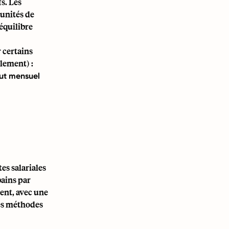
fs. Les
tunités de
équilibre
r certains
blement) :
rut mensuel
es salariales
bains par
ent, avec une
des méthodes