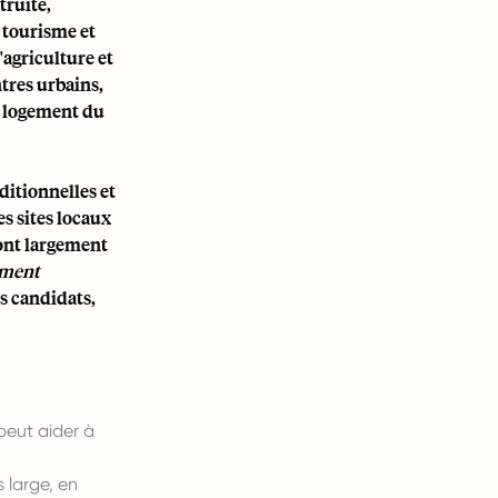
truite,
 tourisme et
agriculture et
tres urbains,
le logement du
ditionnelles et
s sites locaux
sont largement
tment
s candidats,
peut aider à
 large, en