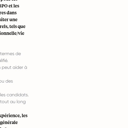
PO et les
ures dans
siter une
rels, tels que
sionnelle/vie
 termes de
ifié.
 peut aider à
ou des
 les candidats.
tout au long
expérience, les
 générale