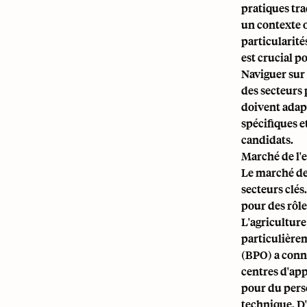
pratiques tr
un contexte 
particularité
est crucial p
Naviguer sur 
des secteurs 
doivent adapt
spécifiques et
candidats.
Marché de l'e
Le marché de 
secteurs clés
pour des rôles
L'agricultur
particulièrem
(BPO) a connu
centres d'app
pour du pers
technique. D'