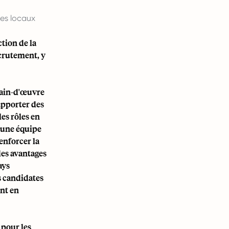
es locaux
ction de la
ecrutement, y
main-d'œuvre
apporter des
es rôles en
r une équipe
renforcer la
 des avantages
ays
s candidates
ont en
 pour les