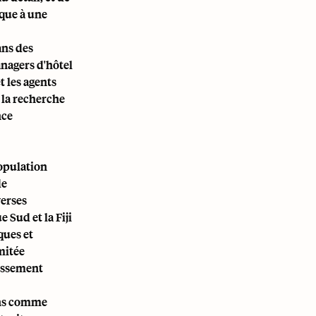
ique à une
ans des
anagers d'hôtel
t les agents
, la recherche
nce
population
de
verses
 Sud et la Fiji
ques et
mitée
tissement
ains comme