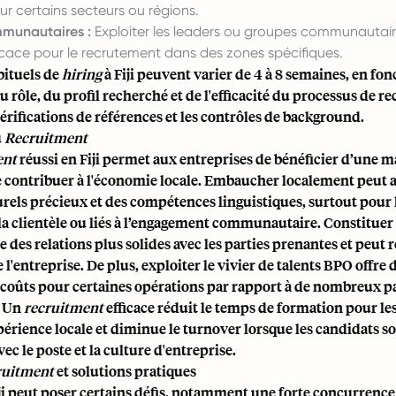
our certains secteurs ou régions.
munautaires :
Exploiter les leaders ou groupes communautair
icace pour le recrutement dans des zones spécifiques.
bituels de
hiring
à Fiji peuvent varier de 4 à 8 semaines, en fon
 rôle, du profil recherché et de l'efficacité du processus de r
érifications de références et les contrôles de background.
u
Recruitment
ent
réussi en Fiji permet aux entreprises de bénéficier d’une 
e contribuer à l'économie locale. Embaucher localement peut 
urels précieux et des compétences linguistiques, surtout pour l
la clientèle ou liés à l’engagement communautaire. Constitue
se des relations plus solides avec les parties prenantes et peut 
 l'entreprise. De plus, exploiter le vivier de talents BPO offre
 coûts pour certaines opérations par rapport à de nombreux p
. Un
recruitment
efficace réduit le temps de formation pour le
érience locale et diminue le turnover lorsque les candidats s
ec le poste et la culture d'entreprise.
ruitment
et solutions pratiques
ji peut poser certains défis, notamment une forte concurrence