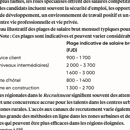
lus faibles, les rôles spécialisés offrent des salaires compétiti
es candidats incluent souvent la sécurité d'emploi, les oppor
 de développement, un environnement de travail positif et un 
ntre vie professionnelle et vie privée.
eau illustratif des plages de salaire brut mensuel typiques pou
 (Note : Ces plages sont indicatives et peuvent varier considéra
Plage indicative de salaire b
(FJD)
ice client
900 - 1 700
iveaux intermédiaires)
2 000 - 3 700
1 600 - 3 000
te d'hôtel
800 - 1 400
re en construction
1 300 - 2 700
es régionales dans le
Recruitment
signifient souvent des attent
et une concurrence accrue pour les talents dans les centres ur
zones rurales. L'accès aux canaux de recrutement varie égalem
lus grande des méthodes en ligne dans les zones urbaines et 
es qui peuvent être plus efficaces dans les régions éloignées.
uter à Fiji