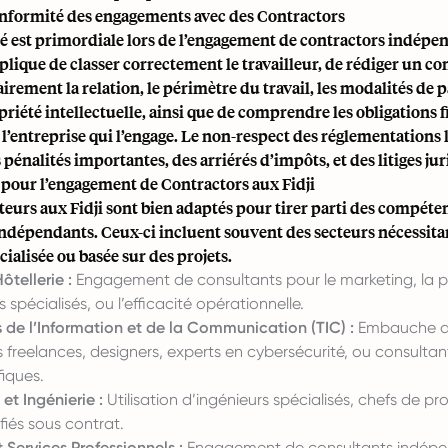
onformité des engagements avec des Contractors
é est primordiale lors de l’engagement de contractors indépe
mplique de classer correctement le travailleur, de rédiger un c
lairement la relation, le périmètre du travail, les modalités de p
priété intellectuelle, ainsi que de comprendre les obligations f
 l’entreprise qui l’engage. Le non-respect des réglementations 
 pénalités importantes, des arriérés d’impôts, et des litiges ju
 pour l’engagement de Contractors aux Fidji
teurs aux Fidji sont bien adaptés pour tirer parti des compéte
indépendants. Ceux-ci incluent souvent des secteurs nécessita
cialisée ou basée sur des projets.
ôtellerie :
Engagement de consultants pour le marketing, la pl
spécialisés, ou l’efficacité opérationnelle.
 de l’Information et de la Communication (TIC) :
Embauche 
freelances, designers, experts en cybersécurité, ou consultan
fiques.
et Ingénierie :
Utilisation d’ingénieurs spécialisés, chefs de pro
ifiés sous contrat.
 Services Professionnels :
Engagement de consultants indépe