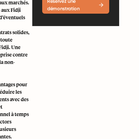
Réservez une
eaux marchés.
démonstration
 aux Fidji
 d’éventuels
trats solides,
 toute
Fidji. Une
eprise contre
la non-
antages pour
éduire les
lents avec des
et
onnel à temps
actors
lusieurs
antes.