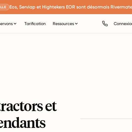
Eos, Serviap et Hightekers EOR sont désormais Rivermate
LLE
servons
Tarification
Ressources
Connexio
actors et
pendants