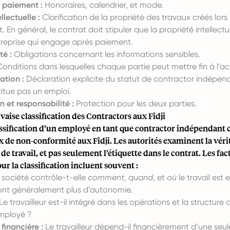
 paiement :
Honoraires, calendrier, et mode.
llectuelle :
Clarification de la propriété des travaux créés lors
 En général, le contrat doit stipuler que la propriété intellectu
ntreprise qui engage après paiement.
té :
Obligations concernant les informations sensibles.
onditions dans lesquelles chaque partie peut mettre fin à l’a
ation :
Déclaration explicite du statut de contractor indépen
itue pas un emploi.
 et responsabilité :
Protection pour les deux parties.
vaise classification des Contractors aux Fidji
ssification d’un employé en tant que contractor indépendant 
x de non-conformité aux Fidji. Les autorités examinent la véri
 de travail, et pas seulement l’étiquette dans le contrat. Les fac
r la classification incluent souvent :
société contrôle-t-elle
comment
,
quand
, et
où
le travail est 
ont généralement plus d’autonomie.
Le travailleur est-il intégré dans les opérations et la structure d
mployé ?
inancière :
Le travailleur dépend-il financièrement d’une seul