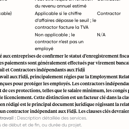
du revenu annuel estimé
cable)
Applicable si le chiffre
Contractor
d’affaires dépasse le seuil ; le
contractor facture la TVA
Non applicable ; le
N/A
contractor n’est pas un
employé
llé aux entreprises de confirmer le statut d’enregistrement fisc
Les paiements sont généralement effectués par virement bancai
ail et Contractors indépendants aux Fidji
ravail aux Fidji, principalement régies par la Employment Rela
onçues pour protéger les employés. Les contractors indépenda
de ces protections, telles que le salaire minimum, les congés p
e licenciement. Cette distinction est un facteur clé dans la clas
en rédigé est le principal document juridique régissant la rela
 un contractor indépendant aux Fidji. Les clauses clés devraien
travail :
Description détaillée des services.
de début et de fin, ou durée du projet.