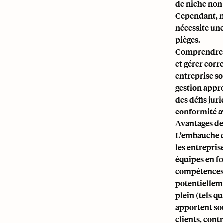
de niche non
Cependant, na
nécessite une
pièges.
Comprendre le
et gérer corr
entreprise so
gestion appro
des défis jur
conformité av
Avantages de
L’embauche d
les entrepris
équipes en fo
compétences s
potentiellem
plein (tels q
apportent sou
clients, cont