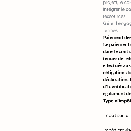
projet), le c
Intégrer le c
ressources.
Gérer l’enga
termes.
Paiement des
Le paiement 
dans le cont
tenues de ret
effectués aux
obligations f
déclaration.
d’Identificat
également devo
Type d’impô
Impôt sur le
Impôt provis