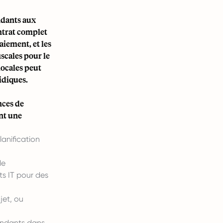
ndants aux
ontrat complet
aiement, et les
iscales pour le
locales peut
ridiques.
nces de
nt une
anification
de
ts IT pour des
jet, ou
ndants dans