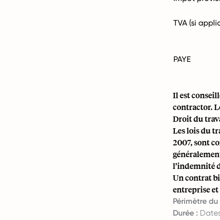
TVA (si appli
PAYE
Il est consei
contractor. 
Droit du trav
Les lois du t
2007, sont c
généralement 
l’indemnité d
Un contrat bi
entreprise et
Périmètre du 
Durée :
Dates 