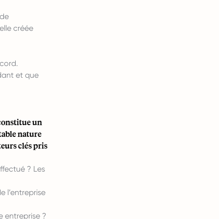
 de
elle créée
ccord.
dant et que
constitue un
table nature
teurs clés pris
effectué ? Les
e l’entreprise
e entreprise ?