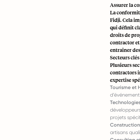
Assurer la c
La conformit
Fidji. Cela i
qui définit c
droits de pro
contractor et
entraîner des
Secteurs clés
Plusieurs sec
contractors 
expertise spé
Tourisme et H
d’événements 
Technologies
développeurs 
projets spéci
Construction 
artisans qual
Consulting et