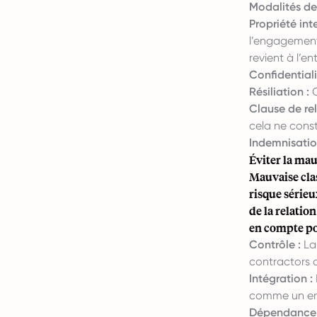
Modalités de
Propriété inte
l’engagement.
revient à l’e
Confidentiali
Résiliation :
C
Clause de rel
cela ne const
Indemnisation
Éviter la mau
Mauvaise cla
risque sérieu
de la relation
en compte pou
Contrôle :
La 
contractors 
Intégration :
comme un e
Dépendance f