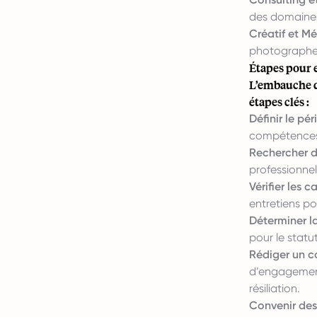
des domaines 
Créatif et Mé
photographes
Étapes pour 
L’embauche d
étapes clés :
Définir le pér
compétences 
Rechercher d
professionne
Vérifier les c
entretiens po
Déterminer la
pour le statu
Rédiger un c
d’engagement,
résiliation.
Convenir des