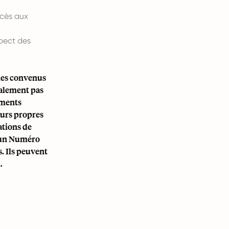
ccès aux
spect des
rmes convenus
ralement pas
ements
eurs propres
ations de
r un Numéro
. Ils peuvent
.