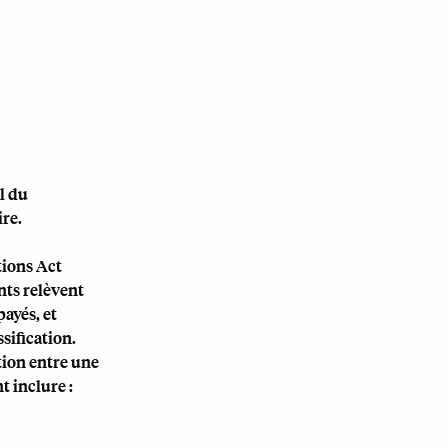
al du
re.
tions Act
nts relèvent
ayés, et
sification.
tion entre une
t inclure :