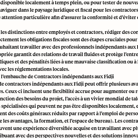
 disponible localement à temps plein, ou pour tester de nouv
viguer dans le paysage juridique et fiscal pour les contractors
 attention particulière afin d’assurer la conformité et d’éviter
s distinctions entre employés et contractors, rédiger des con
ectement les obligations fiscales sont des étapes cruciales pour
uhaitant travailler avec des professionnels indépendants aux 
priée garantit des relations de travail fluides et protège l’entr
idiques et des pénalités liées à une mauvaise classification ou à 
ec les réglementations locales.
 l’embauche de Contractors indépendants aux Fidji
e contractors indépendants aux Fidji peut offrir plusieurs av
es. Ceux-ci incluent une flexibilité accrue pour augmenter ou r
nction des besoins du projet, l’accès à un vivier mondial de ta
pécialisées qui peuvent ne pas être disponibles localement, 
ent des coûts généraux réduits par rapport à l’emploi de pers
ue les avantages, la formation, et l’espace de bureau). Les contr
vent une expérience diversifiée acquise en travaillant avec p
ribuant avec des perspectives nouvelles et des solutions innov