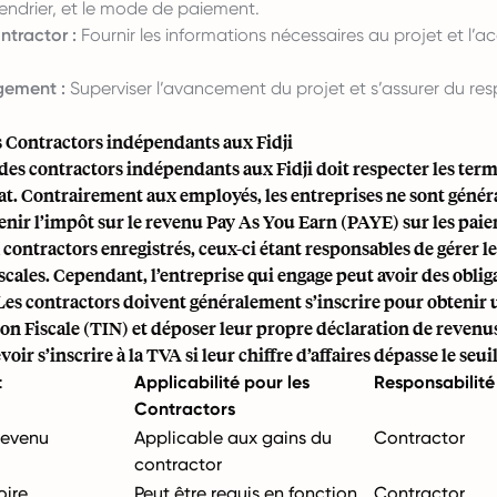
alendrier, et le mode de paiement.
ontractor :
Fournir les informations nécessaires au projet et l’a
gement :
Superviser l’avancement du projet et s’assurer du re
 Contractors indépendants aux Fidji
des contractors indépendants aux Fidji doit respecter les te
rat. Contrairement aux employés, les entreprises ne sont géné
enir l’impôt sur le revenu Pay As You Earn (PAYE) sur les pai
 contractors enregistrés, ceux-ci étant responsables de gérer l
iscales. Cependant, l’entreprise qui engage peut avoir des oblig
 Les contractors doivent généralement s’inscrire pour obteni
ion Fiscale (TIN) et déposer leur propre déclaration de revenus
ir s’inscrire à la TVA si leur chiffre d’affaires dépasse le seuil
t
Applicabilité pour les
Responsabilité
Contractors
 revenu
Applicable aux gains du
Contractor
contractor
oire
Peut être requis en fonction
Contractor