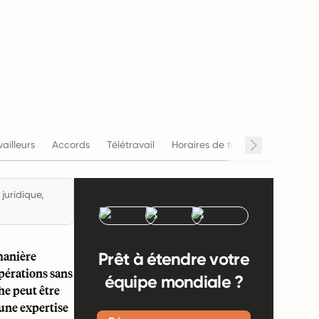
vailleurs
Accords
Télétravail
Horaires de travail
Salaire
juridique,
manière
Prêt à étendre votre
opérations sans
équipe mondiale ?
he peut être
 une expertise