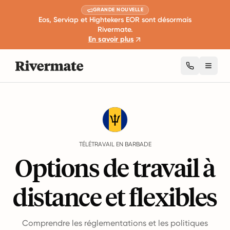
GRANDE NOUVELLE
Eos, Serviap et Hightekers EOR sont désormais
Rivermate.
En savoir plus
Toggl
Guides
Barbade
Remote Work
TÉLÉTRAVAIL EN BARBADE
Options de travail à
distance et flexibles
Comprendre les réglementations et les politiques