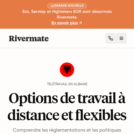
GRANDE NOUVELLE
Eos, Serviap et Hightekers EOR sont désormais
Rivermate.
En savoir plus
Toggl
Guides
Albanie
Remote Work
TÉLÉTRAVAIL EN ALBANIE
Options de travail à
distance et flexibles
Comprendre les réglementations et les politiques