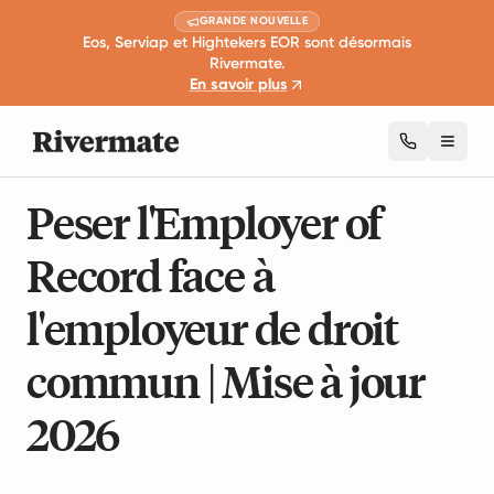
GRANDE NOUVELLE
Eos, Serviap et Hightekers EOR sont désormais
Rivermate.
En savoir plus
Toggl
11 min de lecture
Aperçus et tendances de l'industrie
Peser l'Employer of
Record face à
l'employeur de droit
commun | Mise à jour
2026