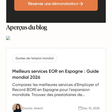
Réservez une démonstration
Aperçus du blog
Guides de l'emploi mondial
Meilleurs services EOR en Espagne : Guide
mondial 2026
Comparez les meilleures services d'Employer of
Record (EOR) en Espagne pour l'expansion
mondiale. Trouvez des prestataires de
confiance offrant des services de paie, de
gestion des ressources humaines et de
Dasola Jikiemi
Dec 10, 2025
conformité pour les équipes en Espagne.