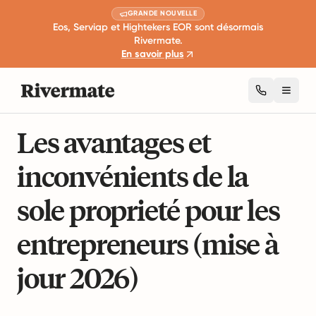
GRANDE NOUVELLE
Eos, Serviap et Hightekers EOR sont désormais
Rivermate.
En savoir plus
Toggl
10 min de lecture
Développement de carrière et leadership
Les avantages et
inconvénients de la
sole proprieté pour les
entrepreneurs (mise à
jour 2026)