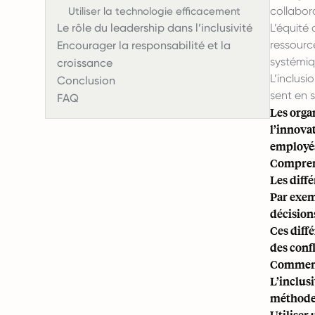
collabora
Utiliser la technologie efficacement
Le rôle du leadership dans l’inclusivité
L’équité 
ressourc
Encourager la responsabilité et la
systémiq
croissance
L’inclus
Conclusion
sent en s
FAQ
Les organ
l’innova
employés 
Comprend
Les diff
Par exem
décisions
Ces diff
des confl
Comment 
L’inclus
méthodes
Utiliser