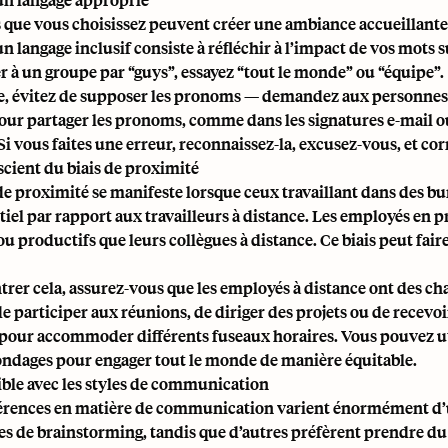
 que vous choisissez peuvent créer une ambiance accueillante
un langage inclusif consiste à réfléchir à l’impact de vos mots
er à un groupe par “guys”, essayez “tout le monde” ou “équipe”.
 évitez de supposer les pronoms — demandez aux personnes c
our partager les pronoms, comme dans les signatures e-mail ou
Si vous faites une erreur, reconnaissez-la, excusez-vous, et corr
scient du biais de proximité
 de proximité se manifeste lorsque ceux travaillant dans des 
tiel par rapport aux
travailleurs à distance
. Les employés en p
u productifs que leurs collègues à distance. Ce biais peut fair
trer cela, assurez-vous que les employés à distance ont des ch
e participer aux réunions, de diriger des projets ou de recevoi
pour accommoder différents fuseaux horaires. Vous pouvez uti
ondages pour engager tout le monde de manière équitable.
xible avec les styles de communication
érences en matière de communication varient énormément d’un
es de brainstorming, tandis que d’autres préfèrent prendre du 