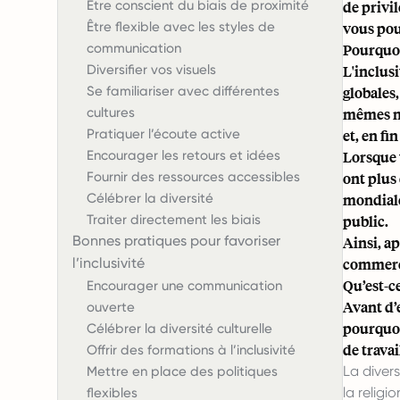
Être conscient du biais de proximité
de privi
Être flexible avec les styles de
vous pou
communication
Pourquoi
Diversifier vos visuels
L'inclusi
Se familiariser avec différentes
globales
cultures
mêmes no
Pratiquer l’écoute active
et, en fi
Encourager les retours et idées
Lorsque 
Fournir des ressources accessibles
ont plus
Célébrer la diversité
mondiale
Traiter directement les biais
public.
Bonnes pratiques pour favoriser
Ainsi, a
l’inclusivité
commerci
Qu’est-ce
Encourager une communication
Avant d’e
ouverte
pourquoi 
Célébrer la diversité culturelle
de travai
Offrir des formations à l’inclusivité
La divers
Mettre en place des politiques
la religi
flexibles