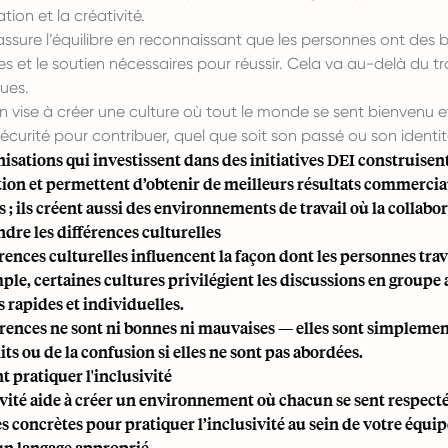
tion et la créativité.
assure l’équilibre en reconnaissant que les personnes ont des besoi
es et le soutien nécessaires pour réussir. Cela va au-delà du t
ues.
ion vise à créer une culture où tout le monde se sent bienven
écurité pour contribuer, quel que soit son passé ou son identit
isations qui investissent dans des initiatives DEI construisent
tion et permettent d’obtenir de meilleurs résultats commercia
; ils créent aussi des environnements de travail où la collabor
re les différences culturelles
érences culturelles influencent la façon dont les personnes tr
ple, certaines cultures privilégient les discussions en groupe 
 rapides et individuelles.
érences ne sont ni bonnes ni mauvaises — elles sont simpleme
its ou de la confusion si elles ne sont pas abordées.
pratiquer l'inclusivité
ivité aide à créer un environnement où chacun se sent respect
 concrètes pour pratiquer l’inclusivité au sein de votre équip
 un langage approprié