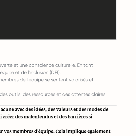
erte et une conscience culturelle. En tant
uité et de l'inclusion (DEI).
 membres de l'équipe se sentent valorisés et
 des outils, des ressources et des attentes claires
cune avec des idées, des valeurs et des modes de
si créer des malentendus et des barrières si
cter vos membres d’équipe. Cela implique également