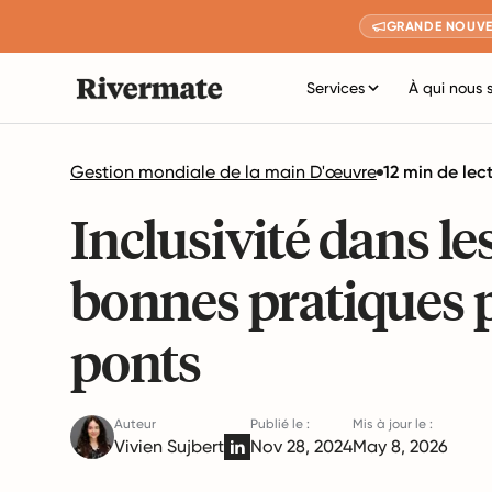
GRANDE NOUVE
Services
À qui nous 
Gestion mondiale de la main D'œuvre
12 min de lec
Inclusivité dans le
bonnes pratiques p
ponts
Auteur
Publié le :
Mis à jour le :
Vivien Sujbert
Nov 28, 2024
May 8, 2026