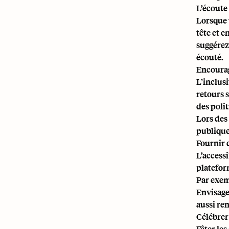
L’écoute
Lorsque 
tête et 
suggérez
écouté.
Encourag
L’inclus
retours 
des poli
Lors des
publique
Fournir 
L’accessi
plateform
Par exem
Envisage
aussi re
Célébrer 
Fêter le