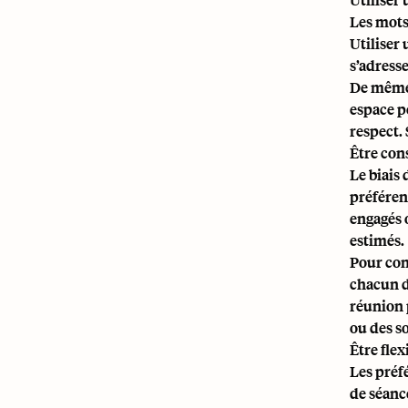
Les mots
Utiliser 
s’adress
De même,
espace p
respect. 
Être con
Le biais
préféren
engagés o
estimés.
Pour con
chacun d
réunion 
ou des s
Être fle
Les préf
de séanc