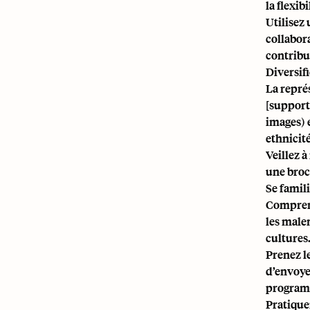
la flexi
Utilisez
collabora
contribu
Diversifi
La repré
[supports
images
)
ethnicité
Veillez à
une broc
Se famili
Comprend
les male
cultures
Prenez le
d’envoye
programm
Pratiquer