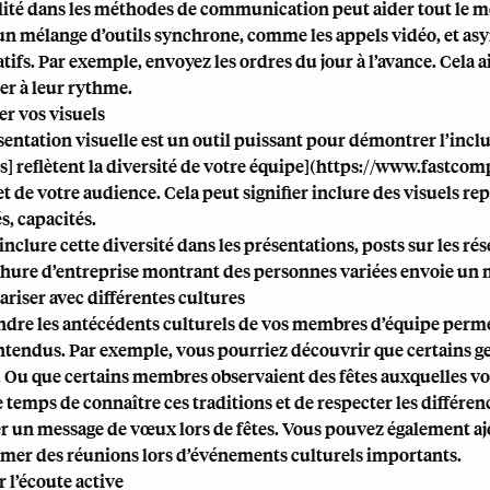
bilité dans les méthodes de communication peut aider tout le mo
 un mélange d’outils synchrone, comme les appels vidéo, et a
tifs. Par exemple, envoyez les ordres du jour à l’avance. Cela 
er à leur rythme.
er vos visuels
sentation visuelle est un outil puissant pour démontrer l’inclu
] reflètent la diversité de votre équipe](
https://www.fastcomp
 et de votre audience. Cela peut signifier inclure des visuels re
s, capacités.
 inclure cette diversité dans les présentations, posts sur les 
hure d’entreprise montrant des personnes variées envoie un m
ariser avec différentes cultures
re les antécédents culturels de vos membres d’équipe permet d
ntendus. Par exemple, vous pourriez découvrir que certains gest
. Ou que certains membres observaient des fêtes auxquelles vou
 temps de connaître ces traditions et de respecter les différen
r un message de vœux lors de fêtes. Vous pouvez également ajou
er des réunions lors d’événements culturels importants.
 l’écoute active