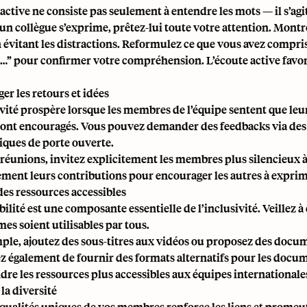
 active ne consiste pas seulement à entendre les mots — il s’ag
un collègue s’exprime, prêtez-lui toute votre attention. Montr
en évitant les distractions. Reformulez ce que vous avez compri
…” pour confirmer votre compréhension. L’écoute active favori
er les retours et idées
ivité prospère lorsque les membres de l’équipe sentent que le
sont encouragés. Vous pouvez demander des feedbacks via des 
tiques de porte ouverte.
 réunions, invitez explicitement les membres plus silencieux à
ment leurs contributions pour encourager les autres à exprime
des ressources accessibles
bilité est une composante essentielle de l’inclusivité. Veillez à
es soient utilisables par tous.
ple, ajoutez des sous-titres aux vidéos ou proposez des docum
z également de fournir des formats alternatifs pour les docu
ndre les ressources plus accessibles aux équipes internationale
la diversité
s qualités uniques de vos membres renforce les liens et promeu