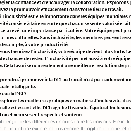
légier la confiance et d’encourager la collaboration. Exploron
vez la promouvoir efficacement dans votre lieu de travail.
 l'inclusivité est-elle importante dans les équipes mondiales ?
vité consiste à faire en sorte que chacun se sente valorisé et ai
, cela revêt une importance particulière. Votre équipe peut pro
rmes culturelles. Sans inclusivité, les membres peuvent se se
n de compte, à votre productivité.
vous favorisez l'inclusivité, votre équipe devient plus forte. 
 de chances de rester. L'inclusivité permet aussi à votre équip
. Cela favorise non seulement une meilleure résolution de prob
pprendre à promouvoir la DEI au travail n’est pas seulement un
ale intelligente.
 que la DEI ?
xplorer les meilleures pratiques en matière d’inclusivité, il e
elle est essentielle. DEI signifie Diversité, Équité et Inclusion
l où chacun se sent respecté et soutenu.
ité englobe les différences uniques entre les individus. Elle inclu
on, l’orientation sexuelle, et plus encore. Il s’agit d’apprécier et