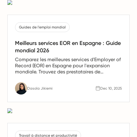
Guides de l'emploi mondial
Meilleurs services EOR en Espagne : Guide
mondial 2026
Comparez les meilleures services d'Employer of
Record (EOR) en Espagne pour l'expansion
mondiale. Trouvez des prestataires de
confiance offrant des services de paie, de
gestion des ressources humaines et de
Dasola Jikiemi
Dec 10, 2025
conformité pour les équipes en Espagne.
Travail à distance et productivité