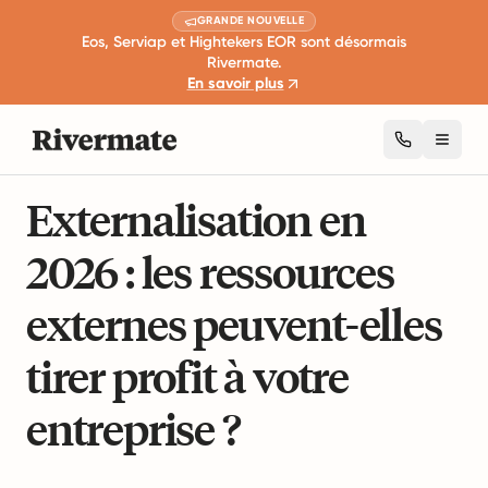
GRANDE NOUVELLE
Eos, Serviap et Hightekers EOR sont désormais
Rivermate.
En savoir plus
Toggl
8 min de lecture
Expansion et croissance des affaires
Externalisation en
2026 : les ressources
externes peuvent-elles
tirer profit à votre
entreprise ?