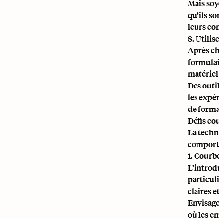
Mais soy
qu’ils s
leurs co
8. Utilis
Après ch
formulai
matériel
Des outi
les expé
de forma
Défis cou
La techn
comporte
1. Courb
L’introd
particuli
claires e
Envisage
où les e