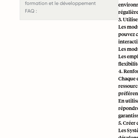
formation et le développement
environn
FAQ :
régulièr
3. Utili
Les modu
pouvez c
interacti
Les modul
Les empl
flexibili
4. Renfor
Chaque e
ressourc
préféren
En utili
répondre 
garantiss
5. Créer
Les Syst
développ