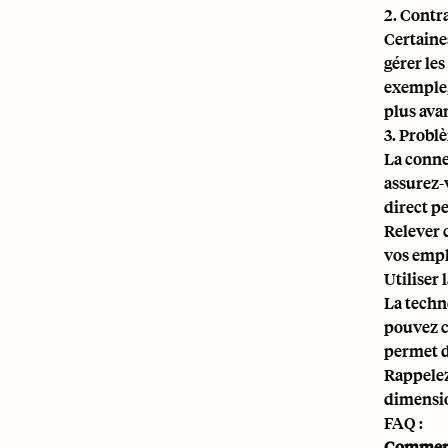
2. Contr
Certaine
gérer le
exemple,
plus ava
3. Probl
La conne
assurez-
direct p
Relever 
vos empl
Utiliser
La techn
pouvez c
permet d
Rappelez
dimensio
FAQ :
Comment 