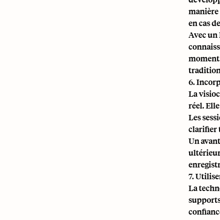
manière a
en cas d
Avec un 
connaiss
moment. 
traditio
6. Incor
La visio
réel. El
Les sess
clarifier
Un avant
ultérieu
enregistr
7. Utili
La techno
supports
confianc