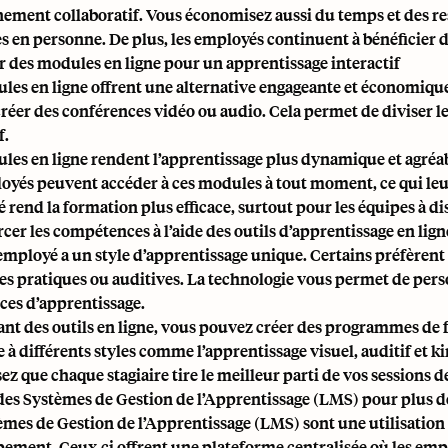
ement collaboratif. Vous économisez aussi du temps et des re
es en personne. De plus, les employés continuent à bénéficier 
ser des modules en ligne pour un apprentissage interactif
les en ligne offrent une alternative engageante et économique
réer des conférences vidéo ou audio. Cela permet de diviser l
f.
es en ligne rendent l’apprentissage plus dynamique et agréable.
oyés peuvent accéder à ces modules à tout moment, ce qui leu
té rend la formation plus efficace, surtout pour les équipes à di
cer les compétences à l’aide des outils d’apprentissage en lign
mployé a un style d’apprentissage unique. Certains préfèrent l
es pratiques ou auditives. La technologie vous permet de
pers
ces d’apprentissage.
sant des outils en ligne, vous pouvez créer des programmes de
à différents styles comme l’apprentissage visuel, auditif et kin
ez que chaque stagiaire tire le meilleur parti de vos sessions 
 des Systèmes de Gestion de l’Apprentissage (LMS) pour plus de 
èmes de Gestion de l’Apprentissage (LMS) sont une utilisation 
ement. Ceux-ci offrent une plateforme centralisée où les em