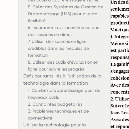
des outils d’apprentissage en ligne
Un des d
5. Créer des Systèmes de Gestion de
seulemen
l’Apprentissage (LMS) pour plus de
capables
flexibilité
productiv
6. Incorporer la visioconférence pour
Voici qu
des sessions en direct
1. Intégr
7. Utiliser des sources en ligne
Même si 
crédibles dans les modules de
est part
formation
responsab
8. Utiliser des outils d’évaluation en
La gamif
ligne pour suivre les progrès
s’engage
Défis courants liés à l’utilisation de la
cohésion 
technologie dans la formation
Avec des
1. Courbes d’apprentissage pour de
concentr
nouveaux outils
2. Utili
2. Contraintes budgétaires
Suivre l
3. Problèmes techniques et de
face. Le
connectivité
Avec des
Utiliser la technologie pour la
et répon