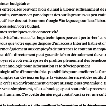
aintes budgétaires
s entreprises peuvent avoir du mal à allouer suffisamment de 
s coûts, commencez par adopter des outils gratuits ou peu coûte
 utilisez des outils comme Google Workspace pour la collabor
ncés selon votre budget.
èmes techniques et de connectivité
ctivité Internet et les bugs techniques peuvent perturber les s
vous que votre équipe dispose d’un accès à Internet fiable et d
ermet également aux employés de rattraper le contenu manqu
ces défis directement peut garantir le bon déroulement de vo
oyés et à votre entreprise de profiter pleinement des bénéfices
 la technologie pour la formation et le développement
ologie offre d’innombrables possibilités pour améliorer la f
ompter sur des jeux en ligne, la visioconférence et des outil
e créer un environnement d’apprentissage plus dynamique, flex
-vous simplement, si la technologie peut soutenir le processus
n humaine. C’est cette dernière qui contribue à créer une cultu
la technologie a-t-elle amélioré la formation et le développe