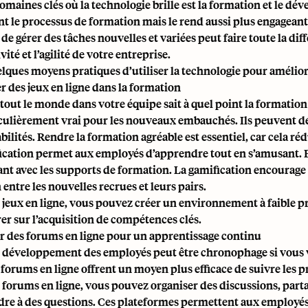
omaines clés où la technologie brille est la formation et le d
t le processus de formation mais le rend aussi plus engageant
 de gérer des tâches nouvelles et variées peut faire toute la d
ité et l’agilité de votre entreprise.
elques moyens pratiques d’utiliser la technologie pour amélio
er des jeux en ligne dans la formation
tout le monde dans votre équipe sait à quel point la formation 
iculièrement vrai pour les nouveaux embauchés. Ils peuvent déj
ilités. Rendre la formation agréable est essentiel, car cela rédu
ication permet aux employés d’apprendre tout en s’amusant. El
ant avec les supports de formation. La gamification encourage a
entre les nouvelles recrues et leurs pairs.
 jeux en ligne, vous pouvez créer un environnement à faible pre
er sur l’acquisition de compétences clés.
ser des forums en ligne pour un apprentissage continu
e développement des employés peut être chronophage si vous 
s forums en ligne offrent un moyen plus efficace de suivre les 
 forums en ligne, vous pouvez organiser des discussions, part
dre à des questions. Ces plateformes permettent aux employés 