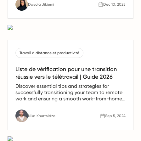
Dasola Jikiemi
Dec 10, 2025
conformité pour les équipes en Espagne.
Travail à distance et productivité
Liste de vérification pour une transition
réussie vers le télétravail | Guide 2026
Discover essential tips and strategies for
successfully transitioning your team to remote
work and ensuring a smooth work-from-home
experience.
Nika Khurtsidze
Sep 5, 2024