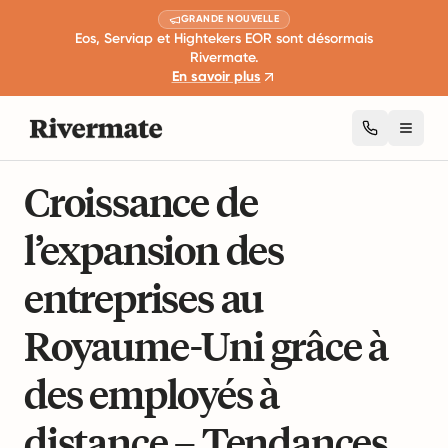
GRANDE NOUVELLE
Eos, Serviap et Hightekers EOR sont désormais
Rivermate.
En savoir plus
Toggl
15 min de lecture
Expansion et croissance des affaires
Croissance de
l’expansion des
entreprises au
Royaume-Uni grâce à
des employés à
distance – Tendances