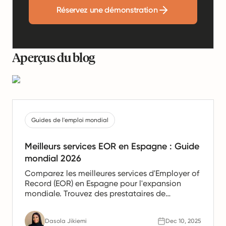
Réservez une démonstration
Aperçus du blog
Guides de l'emploi mondial
Meilleurs services EOR en Espagne : Guide
mondial 2026
Comparez les meilleures services d'Employer of
Record (EOR) en Espagne pour l'expansion
mondiale. Trouvez des prestataires de
confiance offrant des services de paie, de
gestion des ressources humaines et de
Dasola Jikiemi
Dec 10, 2025
conformité pour les équipes en Espagne.