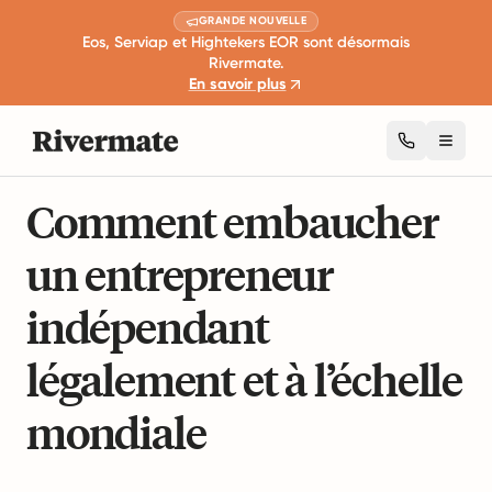
GRANDE NOUVELLE
Eos, Serviap et Hightekers EOR sont désormais
Rivermate.
En savoir plus
Toggl
13 min de lecture
Guides de l'emploi mondial
Comment embaucher
un entrepreneur
indépendant
légalement et à l’échelle
mondiale