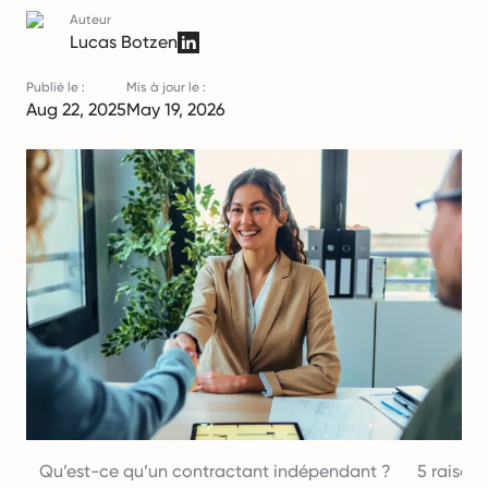
Auteur
Lucas Botzen
Publié le :
Mis à jour le :
Aug 22, 2025
May 19, 2026
Qu’est-ce qu’un contractant indépendant ?
5 raison