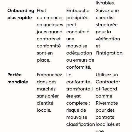
livrables.
Onboarding
Peut
Embauche
Suivez une
plus rapide
commencer
précipitée
checklist
en quelques
peut
structurée
jours quand
conduire à
pour la
contrats et
une
vérification
conformité
mauvaise
et
sont en
adéquation
l’intégration.
place.
ou erreurs de
conformité.
Portée
Embauchez
La
Utilisez un
mondiale
dans des
conformité
Contractor
marchés
transfrontali
of Record
sans créer
ère est
comme
d'entité
complexe ;
Rivermate
locale.
risque de
pour des
mauvaise
contrats
classification
localisés et
.
une