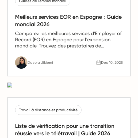
Guides de l'emploi mondial
Meilleurs services EOR en Espagne : Guide
mondial 2026
Comparez les meilleures services d'Employer of
Record (EOR) en Espagne pour l'expansion
mondiale. Trouvez des prestataires de
confiance offrant des services de paie, de
gestion des ressources humaines et de
Dasola Jikiemi
Dec 10, 2025
conformité pour les équipes en Espagne.
Travail à distance et productivité
Liste de vérification pour une transition
réussie vers le télétravail | Guide 2026