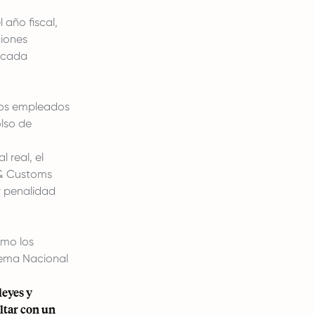
l año fiscal,
ciones
e cada
 los empleados
olso de
 real, el
 & Customs
r penalidad
mo los
uema Nacional
leyes y
ltar con un