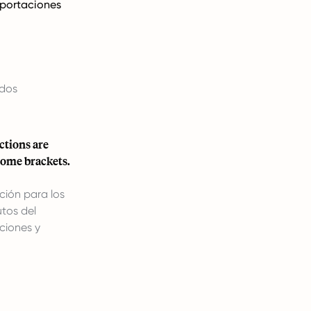
mportaciones
ados
ctions are
come brackets.
ción para los
utos del
ciones y