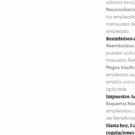
salarios bru
Reconciliaci
los empleado
mensuales de
empleado.
Reembolsos d
Reembolsos:
pueden solic
Impuesto Ret
Pagos Insufic
empleado es 
emitirá una 
aplicable.
Impuestos Ad
Esquema Naci
empleados co
de Beneficios
Hasta hoy, 5 
regulaciones 