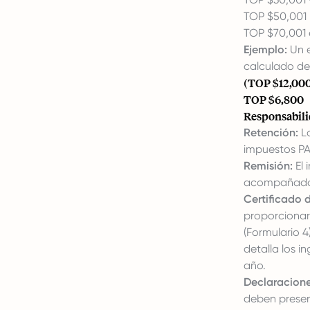
TOP $50,001 
TOP $70,001 
Ejemplo:
Un e
calculado de
(TOP $12,000
TOP $6,800
Responsabili
Retención:
Lo
impuestos PA
Remisión:
El 
acompañado d
Certificado 
proporcionar
(Formulario 4)
detalla los i
año.
Declaracione
deben presen