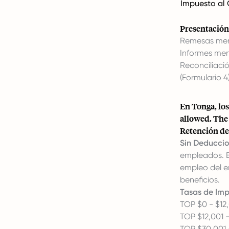
Impuesto al
Presentació
Remesas mens
Informes men
Reconciliaci
(Formulario 4
En Tonga, lo
allowed. The 
Retención de
Sin Deduccio
empleados. El
empleo del em
beneficios.
Tasas de Impu
TOP $0 - $12
TOP $12,001 
TOP $30,001 