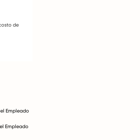
 costo de
del Empleado
del Empleado