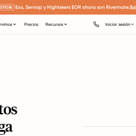
Eos, Serviap y Hightekers EOR ahora son Rivermate.
Sa
OTICIA
rvimos
Precios
Recursos
Iniciar sesión
tos
ga