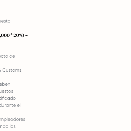
uesto
,000 * 20%) =
ecta de
 & Customs,
deben
uestos
rtificado
durante el
mpleadores
ando los