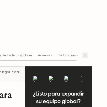
 de los trabajadores
Acuerdos
Trabajo remoto
Horario de t
legal, fiscal
para
¿Listo para expandir
su equipo global?