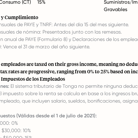
 Consumo (CT)
15%
Suministros/I
Gravables
n y Cumplimiento
uales de PAYE y TNRF: Antes del día 15 del mes siguiente.
suales de nómina: Presentados junto con las remesas.
ón anual de PAYE (Formulario 8) y Declaraciones de los emple
): Vence el 31 de marzo del año siguiente.
s empleados are taxed on their gross income, meaning no dedu
tax rates are progressive, ranging from 0% to 25% based on in
 Impuestos de los Empleados
nes:
El sistema tributario de Tonga no permite ninguna deduc
 impuesto sobre la renta se calcula en base a los ingresos br
pleado, que incluyen salario, sueldos, bonificaciones, asigna
estos (Válidas desde el 1 de julio de 2021):
,000: 0%
- $30,000: 10%
- $50,000: 15%