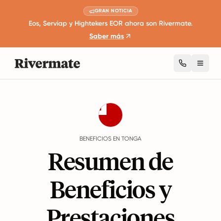
GRAN NOTICIA
Eos, Serviap y Hightekers EOR ahora son Rivermate.
Saber más
Toggl
Guides
Tonga
Benefits
BENEFICIOS EN TONGA
Resumen de
Beneficios y
Prestaciones