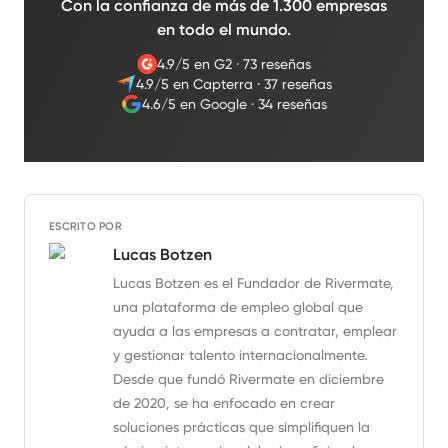
Con la confianza de más de 1.300 empresas
en todo el mundo.
4.9/5 en G2
·
73 reseñas
4.9/5 en Capterra
·
37 reseñas
4.6/5 en Google
·
34 reseñas
ESCRITO POR
Lucas Botzen
Lucas Botzen es el Fundador de Rivermate,
una plataforma de empleo global que
ayuda a las empresas a contratar, emplear
y gestionar talento internacionalmente.
Desde que fundó Rivermate en diciembre
de 2020, se ha enfocado en crear
soluciones prácticas que simplifiquen la