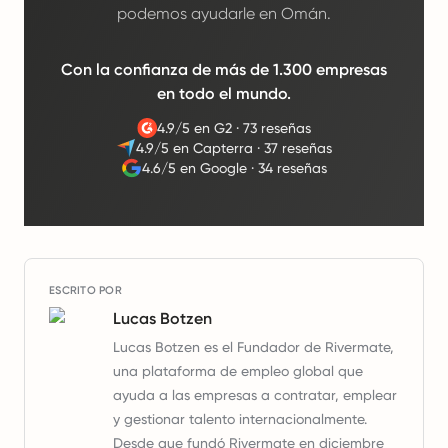
podemos ayudarle en Omán.
Con la confianza de más de 1.300 empresas
en todo el mundo.
4.9/5 en G2
·
73 reseñas
4.9/5 en Capterra
·
37 reseñas
4.6/5 en Google
·
34 reseñas
ESCRITO POR
Lucas Botzen
Lucas Botzen es el Fundador de Rivermate,
una plataforma de empleo global que
ayuda a las empresas a contratar, emplear
y gestionar talento internacionalmente.
Desde que fundó Rivermate en diciembre