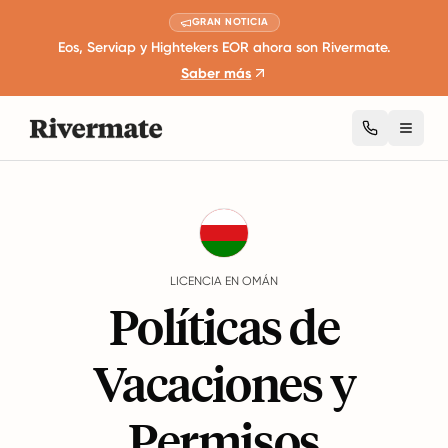
GRAN NOTICIA
Eos, Serviap y Hightekers EOR ahora son Rivermate.
Saber más
Toggl
Guides
Omán
Leave
LICENCIA EN OMÁN
Políticas de
Vacaciones y
Permisos