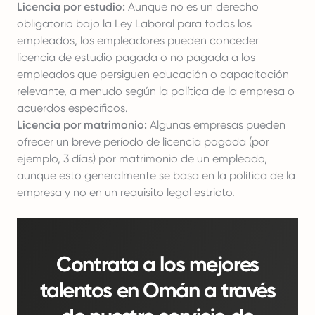
Licencia por estudio:
Aunque no es un derecho
obligatorio bajo la Ley Laboral para todos los
empleados, los empleadores pueden conceder
licencia de estudio pagada o no pagada a los
empleados que persiguen educación o capacitación
relevante, a menudo según la política de la empresa o
acuerdos específicos.
Licencia por matrimonio:
Algunas empresas pueden
ofrecer un breve período de licencia pagada (por
ejemplo, 3 días) por matrimonio de un empleado,
aunque esto generalmente se basa en la política de la
empresa y no en un requisito legal estricto.
Contrata a los mejores
talentos en Omán a través