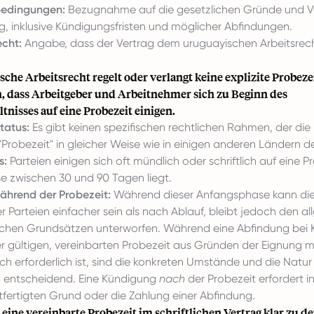
edingungen:
Bezugnahme auf die gesetzlichen Gründe und Ve
g, inklusive Kündigungsfristen und möglicher Abfindungen.
cht:
Angabe, dass der Vertrag dem uruguayischen Arbeitsrecht
che Arbeitsrecht regelt oder verlangt keine explizite Probezeit
h, dass Arbeitgeber und Arbeitnehmer sich zu Beginn des
tnisses auf eine Probezeit einigen.
tatus:
Es gibt keinen spezifischen rechtlichen Rahmen, der di
"Probezeit" in gleicher Weise wie in einigen anderen Ländern def
s:
Parteien einigen sich oft mündlich oder schriftlich auf eine Pr
se zwischen 30 und 90 Tagen liegt.
hrend der Probezeit:
Während dieser Anfangsphase kann di
r Parteien einfacher sein als nach Ablauf, bleibt jedoch den a
lichen Grundsätzen unterworfen. Während eine Abfindung bei
r gültigen, vereinbarten Probezeit aus Gründen der Eignung 
ich erforderlich ist, sind die konkreten Umstände und die Natur
 entscheidend. Eine Kündigung
nach
der Probezeit erfordert i
tfertigten Grund oder die Zahlung einer Abfindung.
, eine vereinbarte Probezeit im schriftlichen Vertrag klar zu de