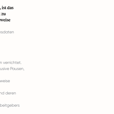
 ist das
t zu
rweise
onsdaten
 verrichtet.
usive Pausen,
rweise
nd deren
rbeitgebers