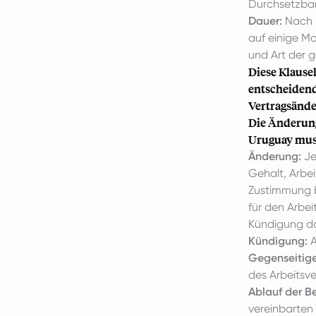
Durchsetzbar
Dauer:
Nach B
auf einige M
und Art der 
Diese Klausel
entscheidend
Vertragsänd
Die Änderung
Uruguay mus
Änderung:
Je
Gehalt, Arbei
Zustimmung be
für den Arbei
Kündigung da
Kündigung:
A
Gegenseitige
des Arbeitsve
Ablauf der Be
vereinbarten