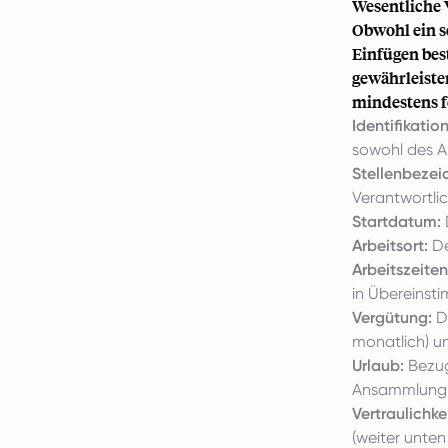
Wesentliche 
Obwohl ein sc
Einfügen bes
gewährleiste
mindestens f
Identifikatio
sowohl des A
Stellenbezei
Verantwortli
Startdatum:
Arbeitsort:
De
Arbeitszeiten
in Übereinst
Vergütung:
Da
monatlich) u
Urlaub:
Bezug
Ansammlung
Vertraulichkei
(weiter unten 