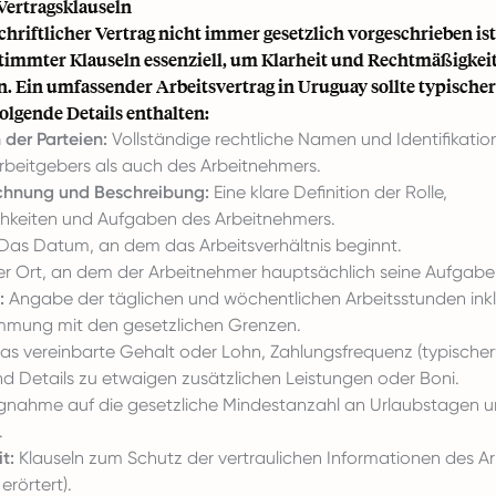
Vertragsklauseln
hriftlicher Vertrag nicht immer gesetzlich vorgeschrieben ist,
timmter Klauseln essenziell, um Klarheit und Rechtmäßigkei
n. Ein umfassender Arbeitsvertrag in Uruguay sollte typische
olgende Details enthalten:
n der Parteien:
Vollständige rechtliche Namen und Identifikati
rbeitgebers als auch des Arbeitnehmers.
chnung und Beschreibung:
Eine klare Definition der Rolle,
chkeiten und Aufgaben des Arbeitnehmers.
Das Datum, an dem das Arbeitsverhältnis beginnt.
r Ort, an dem der Arbeitnehmer hauptsächlich seine Aufgaben
:
Angabe der täglichen und wöchentlichen Arbeitsstunden inkl
immung mit den gesetzlichen Grenzen.
s vereinbarte Gehalt oder Lohn, Zahlungsfrequenz (typische
nd Details zu etwaigen zusätzlichen Leistungen oder Boni.
nahme auf die gesetzliche Mindestanzahl an Urlaubstagen u
.
t:
Klauseln zum Schutz der vertraulichen Informationen des A
erörtert).