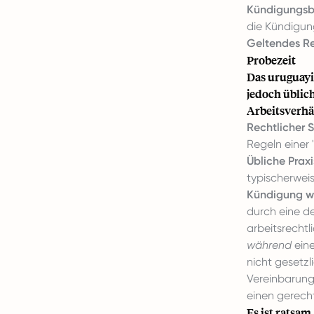
Kündigungsb
die Kündigun
Geltendes Re
Probezeit
Das uruguayis
jedoch üblic
Arbeitsverhäl
Rechtlicher S
Regeln einer 
Übliche Praxi
typischerwei
Kündigung wä
durch eine de
arbeitsrecht
während
eine
nicht gesetzl
Vereinbarung
einen gerech
Es ist ratsam