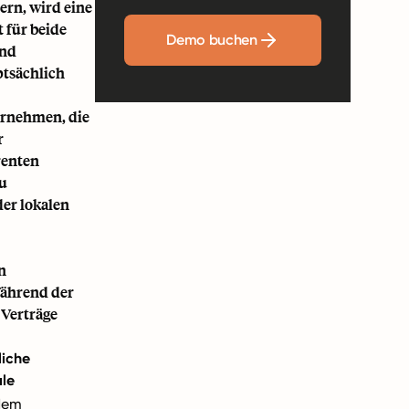
ern, wird eine
t für beide
Demo buchen
und
ptsächlich
ernehmen, die
r
renten
zu
er lokalen
n
 Während der
 Verträge
liche
le
dem