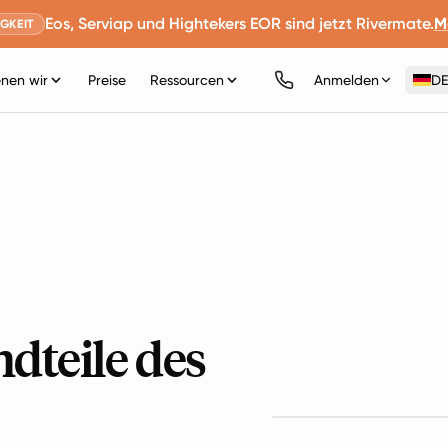
Eos, Serviap und Hightekers EOR sind jetzt Rivermate.
M
GKEIT
nen wir
Preise
Ressourcen
Anmelden
DE
dteile des