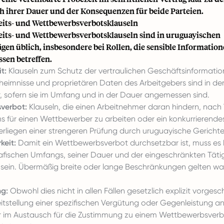
ch ihrer Dauer und der Konsequenzen für beide Parteien.
eits- und Wettbewerbsverbotsklauseln
eits- und Wettbewerbsverbotsklauseln sind in uruguayischen
gen üblich, insbesondere bei Rollen, die sensible Informatio
ssen betreffen.
t:
Klauseln zum Schutz der vertraulichen Geschäftsinformatio
eimnisse und proprietären Daten des Arbeitgebers sind in de
, sofern sie im Umfang und in der Dauer angemessen sind.
verbot:
Klauseln, die einen Arbeitnehmer daran hindern, nach
 für einen Wettbewerber zu arbeiten oder ein konkurrierende
erliegen einer strengeren Prüfung durch uruguayische Gerichte
keit:
Damit ein Wettbewerbsverbot durchsetzbar ist, muss es h
afischen Umfangs, seiner Dauer und der eingeschränkten Täti
ein. Übermäßig breite oder lange Beschränkungen gelten wah
g:
Obwohl dies nicht in allen Fällen gesetzlich explizit vorgesch
eitstellung einer spezifischen Vergütung oder Gegenleistung a
 im Austausch für die Zustimmung zu einem Wettbewerbsver