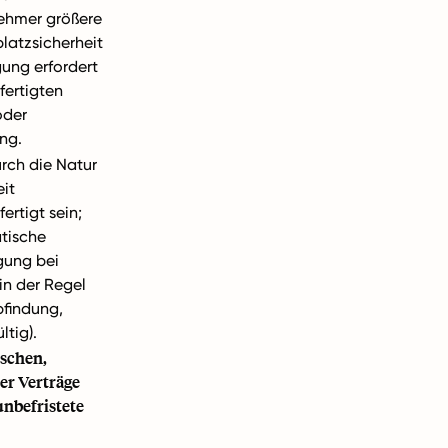
ehmer größere
platzsicherheit
gung erfordert
fertigten
oder
ng.
rch die Natur
eit
ertigt sein;
tische
gung bei
(in der Regel
findung,
ltig).
ischen,
er Verträge
unbefristete