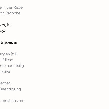
 in der Regel
von Branche
en, ist
ay.
tnisses in
ngen (z.B.
iftliche
die nachteilig
uktive
werden:
ie Beendigung
utomatisch zum