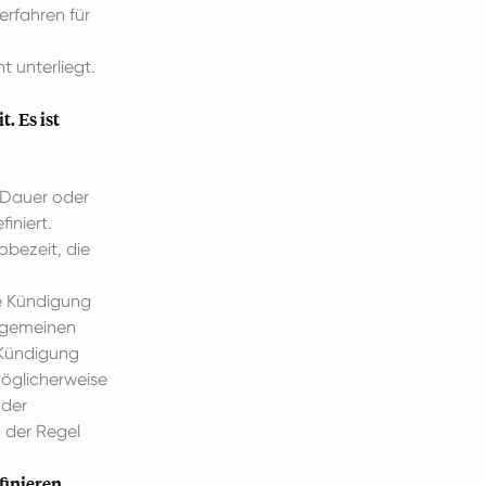
rfahren für
 unterliegt.
. Es ist
e Dauer oder
iniert.
obezeit, die
e Kündigung
llgemeinen
 Kündigung
möglicherweise
 der
n der Regel
finieren,