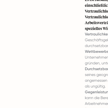
einschließli
Vertraulichk
Vertraulichk
Arbeitsverträ
spezielles Wi
Vertraulichkei
Geschäftsgeh
durchsetzbar
Wettbewerbs
Unternehmens
gründen, unt
Durchsetzbar
seines geogr
angemessen s
als ungültig.
Gegenleistun
kann die Ber
Arbeitnehmer