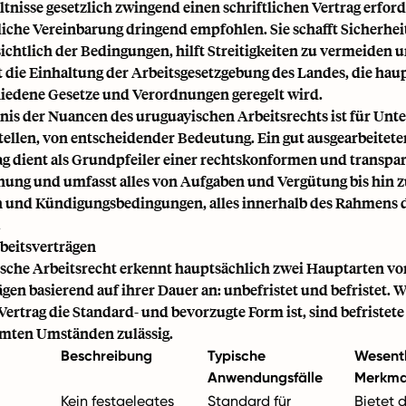
tnisse gesetzlich zwingend einen schriftlichen Vertrag erford
tliche Vereinbarung dringend empfohlen. Sie schafft Sicherhei
sichtlich der Bedingungen, hilft Streitigkeiten zu vermeiden 
t die Einhaltung der Arbeitsgesetzgebung des Landes, die hau
iedene Gesetze und Verordnungen geregelt wird.
nis der Nuancen des uruguayischen Arbeitsrechts ist für Unt
tellen, von entscheidender Bedeutung. Ein gut ausgearbeitete
ag dient als Grundpfeiler einer rechtskonformen und transpa
hung und umfasst alles von Aufgaben und Vergütung bis hin 
n und Kündigungsbedingungen, alles innerhalb des Rahmens d
.
beitsverträgen
sche Arbeitsrecht erkennt hauptsächlich zwei Hauptarten vo
gen basierend auf ihrer Dauer an: unbefristet und befristet.
Vertrag die Standard- und bevorzugte Form ist, sind befristete
mten Umständen zulässig.
Beschreibung
Typische
Wesent
Anwendungsfälle
Merkma
Kein festgelegtes
Standard für
Bietet 