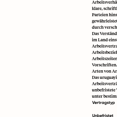
Arbeitsverhäl
klare, schrif
Parteien hin
gewährleiste
durch versch
Das Verständ
im Land eins
Arbeitsvertr
Arbeitsbezie
Arbeitszeite
Vorschriften
Arten von Ar
Das uruguayi
Arbeitsverträ
unbefristete 
unter bestim
Vertragstyp
Unbefristet