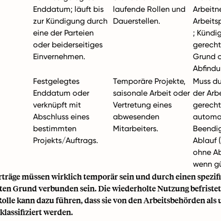
Enddatum; läuft bis
laufende Rollen und
Arbeitn
zur Kündigung durch
Dauerstellen.
Arbeits
eine der Parteien
; Kündi
oder beiderseitiges
gerecht
Einvernehmen.
Grund 
Abfindu
Festgelegtes
Temporäre Projekte,
Muss du
Enddatum oder
saisonale Arbeit oder
der Arb
verknüpft mit
Vertretung eines
gerechtf
Abschluss eines
abwesenden
automa
bestimmten
Mitarbeiters.
Beendi
Projekts/Auftrags.
Ablauf 
ohne Ab
wenn gü
erträge müssen wirklich temporär sein und durch einen spezif
gten Grund verbunden sein. Die wiederholte Nutzung befristet
Rolle kann dazu führen, dass sie von den Arbeitsbehörden als 
klassifiziert werden.