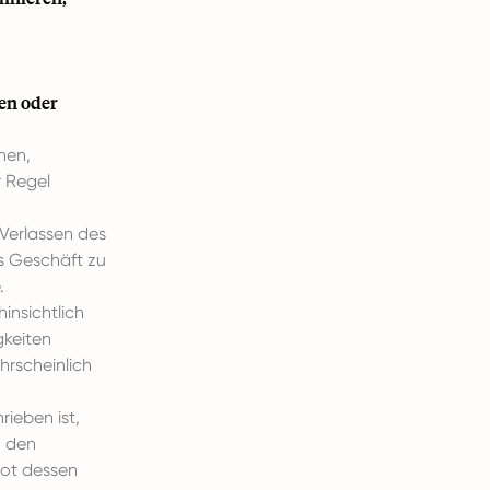
nen oder
nen,
r Regel
 Verlassen des
s Geschäft zu
.
insichtlich
gkeiten
rscheinlich
rieben ist,
n den
bot dessen