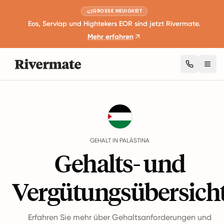
GROSSE NEUIGKEIT
Eos, Serviap und Hightekers EOR sind jetzt Rivermate.
Mehr erfahren
Togg
Guides
Palästina
Salary
GEHALT IN PALÄSTINA
Gehalts- und
Vergütungsübersich
Erfahren Sie mehr über Gehaltsanforderungen und