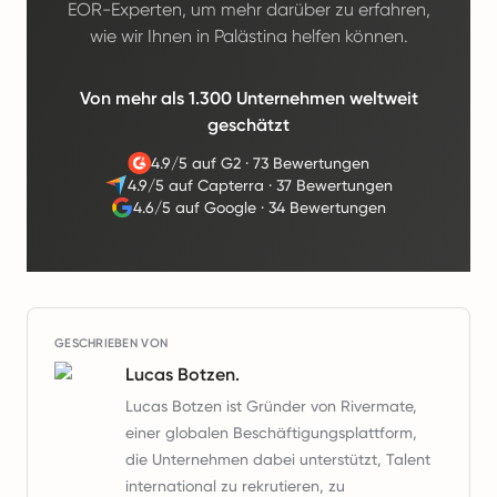
EOR-Experten, um mehr darüber zu erfahren,
wie wir Ihnen in Palästina helfen können.
Von mehr als 1.300 Unternehmen weltweit
geschätzt
4.9/5 auf G2
·
73 Bewertungen
4.9/5 auf Capterra
·
37 Bewertungen
4.6/5 auf Google
·
34 Bewertungen
GESCHRIEBEN VON
Lucas Botzen.
Lucas Botzen ist Gründer von Rivermate,
einer globalen Beschäftigungsplattform,
die Unternehmen dabei unterstützt, Talent
international zu rekrutieren, zu