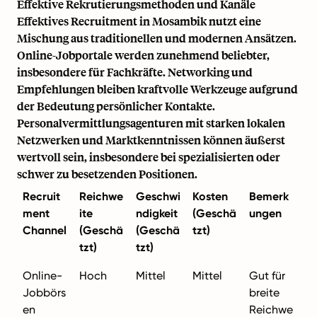
Effektive Rekrutierungsmethoden und Kanäle
Effektives Recruitment in Mosambik nutzt eine
Mischung aus traditionellen und modernen Ansätzen.
Online-Jobportale werden zunehmend beliebter,
insbesondere für Fachkräfte. Networking und
Empfehlungen bleiben kraftvolle Werkzeuge aufgrund
der Bedeutung persönlicher Kontakte.
Personalvermittlungsagenturen mit starken lokalen
Netzwerken und Marktkenntnissen können äußerst
wertvoll sein, insbesondere bei spezialisierten oder
schwer zu besetzenden Positionen.
Recruit
Reichwe
Geschwi
Kosten
Bemerk
ment
ite
ndigkeit
(Geschä
ungen
Channel
(Geschä
(Geschä
tzt)
tzt)
tzt)
Online-
Hoch
Mittel
Mittel
Gut für
Jobbörs
breite
en
Reichwe