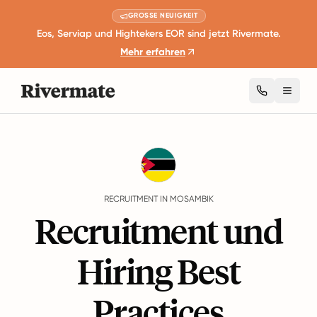
GROSSE NEUIGKEIT
Eos, Serviap und Hightekers EOR sind jetzt Rivermate.
Mehr erfahren
Toggl
Guides
Mosambik
Recruitment
RECRUITMENT IN MOSAMBIK
Recruitment und
Hiring Best
Practices