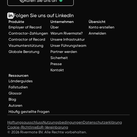
Rufen Sie uns an
Folgen Sie uns auf LinkedIn
Produkte
Unternehmen
Übersicht
Employer of Record
Über
Konto erstellen
Contractor-Zahlungen
Warum Rivermate?
Anmelden
Contractor of Record
Unsere Infrastruktur
Visumunterstützung
Unser Führungsteam
Globale Beratung
Partner werden
Sicherheit
Presse
Kontakt
Ressourcen
Länderguides
Fallstudien
Glossar
Blog
Autoren
Häufig gestellte Fragen
Haftungsausschluss
Nutzungsbedingungen
Datenschutzerklärung
Cookie-Richtlinie
EoR-Vereinbarung
© 2026 Rivermate BV. Alle Rechte vorbehalten.