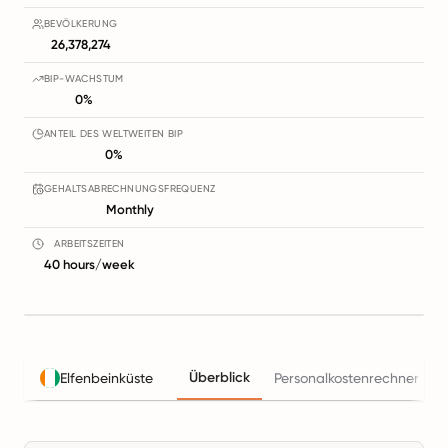
BEVÖLKERUNG
26,378,274
BIP-WACHSTUM
0%
ANTEIL DES WELTWEITEN BIP
0%
GEHALTSABRECHNUNGSFREQUENZ
Monthly
ARBEITSZEITEN
40 hours/week
Überblick
Elfenbeinküste
Personalkostenrechner