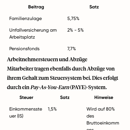
Beitrag
Satz
Familienzulage
5,75%
Unfallversicherung am
2% - 5%
Arbeitsplatz
Pensionsfonds
7,7%
Arbeitnehmersteuern und Abzüge
Mitarbeiter tragen ebenfalls durch Abzüge von
ihrem Gehalt zum Steuersystem bei. Dies erfolgt
durch ein
Pay-As-You-Earn
(PAYE)-System.
Steuer
Satz
Hinweise
Einkommensste
1,5%
Wird auf 80%
uer (IS)
des
Bruttoeinkomm
ens