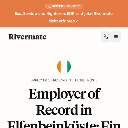
GROSSE NEUIGKEIT
Eos, Serviap und Hightekers EOR sind jetzt Rivermate.
Mehr erfahren
Toggl
Guides
Elfenbeinküste
EMPLOYER OF RECORD IN ELFENBEINKÜSTE
Employer of
Record in
Elfenbeinküste: Ein