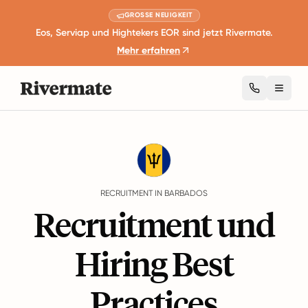
GROSSE NEUIGKEIT
Eos, Serviap und Hightekers EOR sind jetzt Rivermate.
Mehr erfahren
Toggl
Guides
Barbados
Recruitment
RECRUITMENT IN BARBADOS
Recruitment und
Hiring Best
Practices