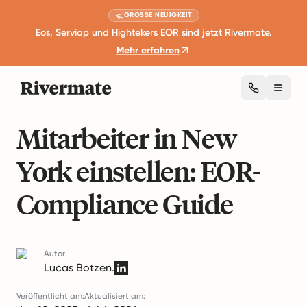
GROSSE NEUIGKEIT
Eos, Serviap und Hightekers EOR sind jetzt Rivermate.
Mehr erfahren
Toggl
11 Minuten Lesezeit
Geschäftserweiterung und Wachstum
Mitarbeiter in New
York einstellen: EOR-
Compliance Guide
Autor
Lucas Botzen.
Veröffentlicht am:
Aktualisiert am: