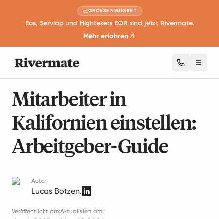
GROSSE NEUIGKEIT
Eos, Serviap und Hightekers EOR sind jetzt Rivermate.
Mehr erfahren
Toggl
10 Minuten Lesezeit
Geschäftserweiterung und Wachstum
Mitarbeiter in
Kalifornien einstellen:
Arbeitgeber-Guide
Autor
Lucas Botzen.
Veröffentlicht am:
Aktualisiert am: