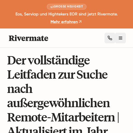
GROSSE NEUIGKEIT
Eos, Serviap und Hightekers EOR sind jetzt Rivermate.
Mehr erfahren
Toggl
7 Minuten Lesezeit
Remote Arbeit und Produktivität
Der vollständige
Leitfaden zur Suche
nach
außergewöhnlichen
Remote-Mitarbeitern |
Aktualisiert im Jahr