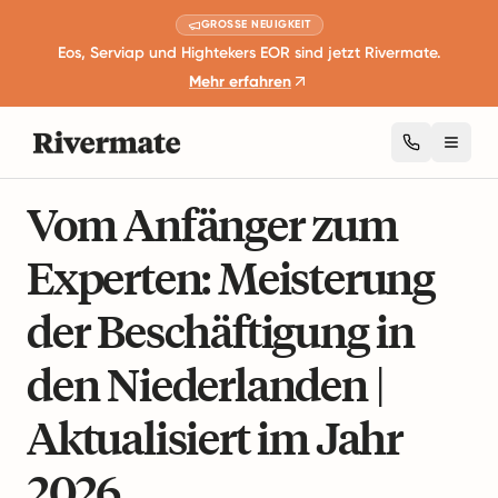
GROSSE NEUIGKEIT
Eos, Serviap und Hightekers EOR sind jetzt Rivermate.
Mehr erfahren
Toggl
13 Minuten Lesezeit
Globale Beschäftigungsleitfäden
Vom Anfänger zum
Experten: Meisterung
der Beschäftigung in
den Niederlanden |
Aktualisiert im Jahr
2026