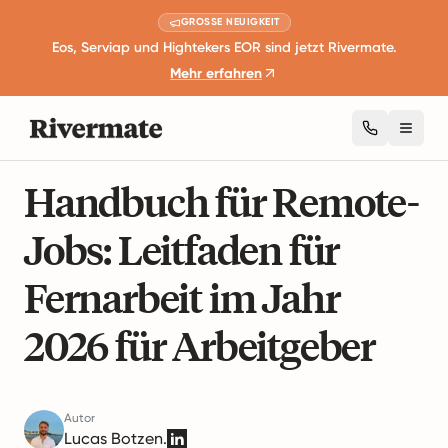
GROSSE NEUIGKEIT
Eos, Serviap und Hightekers EOR sind jetzt Rivermate.
Mehr erfahren
Toggl
8 Minuten Lesezeit
Remote Arbeit und Produktivität
Handbuch für Remote-
Jobs: Leitfaden für
Fernarbeit im Jahr
2026 für Arbeitgeber
Autor
Lucas Botzen.