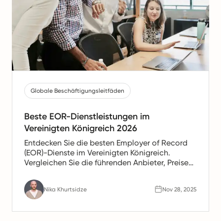
Globale Beschäftigungsleitfäden
Beste EOR-Dienstleistungen im
Vereinigten Königreich 2026
Entdecken Sie die besten Employer of Record
(EOR)-Dienste im Vereinigten Königreich.
Vergleichen Sie die führenden Anbieter, Preise
und Funktionen, um Mitarbeiter im Vereinigten
Königreich einfach einzustellen und vollständig
Nika Khurtsidze
Nov 28, 2025
konform zu bleiben.