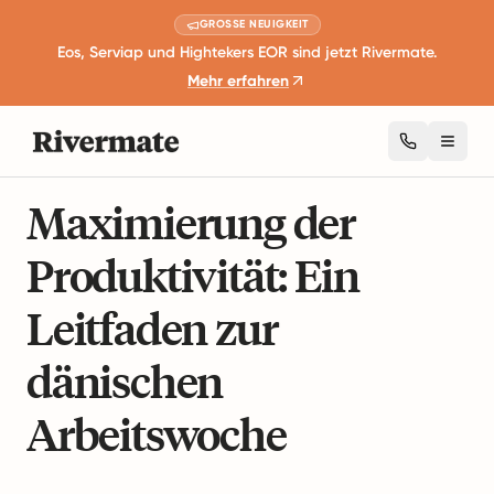
GROSSE NEUIGKEIT
Eos, Serviap und Hightekers EOR sind jetzt Rivermate.
Mehr erfahren
Toggl
10 Minuten Lesezeit
Globale Beschäftigungsleitfäden
Maximierung der
Produktivität: Ein
Leitfaden zur
dänischen
Arbeitswoche