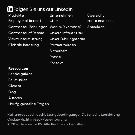
Folgen Sie uns auf LinkedIn
Produkte
Unternehmen
Übersicht
Employer of Record
Über
Konto erstellen
Contractor-Zahlungen
Warum Rivermate?
Anmelden
Contractor of Record
Unsere Infrastruktur
Visumunterstützung
Unser Führungsteam
Globale Beratung
Partner werden
Sicherheit
Presse
Kontakt
Ressourcen
Länderguides
Fallstudien
Glossar
Blog
Autoren
Häufig gestellte Fragen
Haftungsausschluss
Nutzungsbedingungen
Datenschutzerklärung
Cookie-Richtlinie
EoR-Vereinbarung
© 2026 Rivermate BV. Alle Rechte vorbehalten.