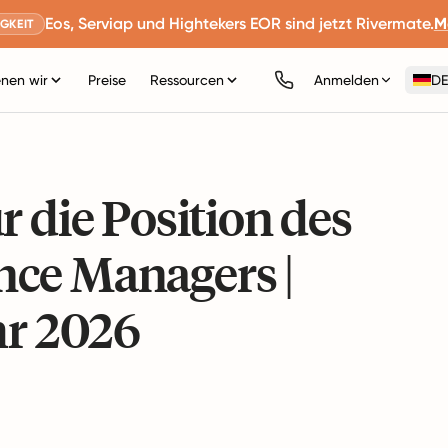
Eos, Serviap und Hightekers EOR sind jetzt Rivermate.
M
GKEIT
nen wir
Preise
Ressourcen
Anmelden
DE
r die Position des
ce Managers |
hr 2026