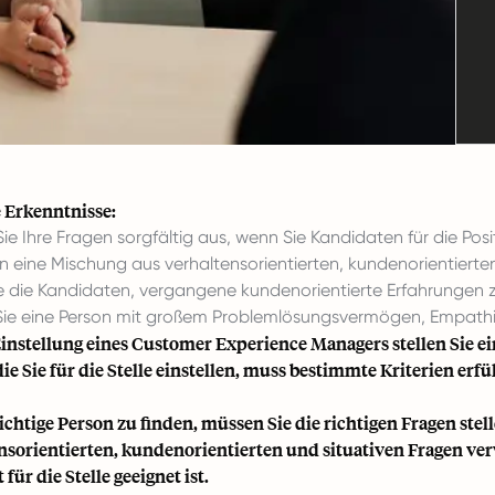
 Erkenntnisse:
ie Ihre Fragen sorgfältig aus, wenn Sie Kandidaten für die Po
en eine Mischung aus verhaltensorientierten, kundenorientierten
ie die Kandidaten, vergangene kundenorientierte Erfahrungen z
ie eine Person mit großem Problemlösungsvermögen, Empath
Einstellung eines Customer Experience Managers stellen Sie ein
die Sie für die Stelle einstellen, muss bestimmte Kriterien er
ichtige Person zu finden, müssen Sie die richtigen Fragen stel
nsorientierten, kundenorientierten und situativen Fragen ve
für die Stelle geeignet ist.