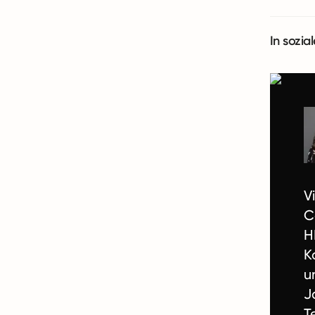
In sozia
V
C
H
K
u
J
T