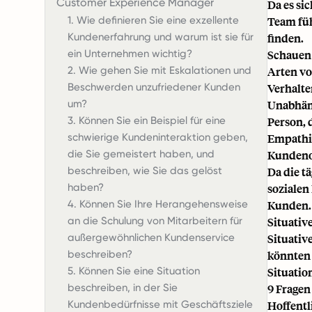
Customer Experience Manager
Da es si
1. Wie definieren Sie eine exzellente
Team füh
Kundenerfahrung und warum ist sie für
finden.
ein Unternehmen wichtig?
Schauen 
2. Wie gehen Sie mit Eskalationen und
Arten vo
Beschwerden unzufriedener Kunden
Verhalte
um?
Unabhäng
3. Können Sie ein Beispiel für eine
Person, 
schwierige Kundeninteraktion geben,
Empathi
die Sie gemeistert haben, und
Kundenor
beschreiben, wie Sie das gelöst
Da die t
haben?
sozialen
4. Können Sie Ihre Herangehensweise
Kunden. 
an die Schulung von Mitarbeitern für
Situativ
außergewöhnlichen Kundenservice
Situativ
beschreiben?
könnten 
5. Können Sie eine Situation
Situatio
beschreiben, in der Sie
9 Fragen
Kundenbedürfnisse mit Geschäftsziele
Hoffentl