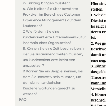
in Einklang bringen mussten?
Hier sin
6. Wie bleiben Sie über bewährte
stellen.
Praktiken im Bereich des Customer
1. Wie d
Experience Managements auf dem
Dies ist
Laufenden?
Es zeigt
7. Wie fördern Sie eine
deren Pr
kundenorientierte Unternehmenskultur
ist.
innerhalb einer Organisation?
2. Wie g
8. Können Sie eine Zeit beschreiben, in
Beschwer
der Sie zusammenarbeiten mussten,
damit um
um kundenorientierte Initiativen
eine neg
umzusetzen?
3. Könne
9. Können Sie ein Beispiel nennen, bei
das gelö
dem Sie innovativ sein mussten, um
Theorie 
den sich entwickelnden
kann Ihn
Kundenerwartungen gerecht zu
Vorstell
werden?
4. Könne
FAQ:
beschrei
Bei Inte