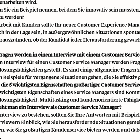
narbeiten wird.
n Sie ein Beispiel nennen, bei dem Sie innovativ sein muss
zu werden?
Arbeit mit Kunden sollte Ihr neuer Customer Experience Mana
h in der Lage sein, in außergewöhnlichen Situationen sponta
rauszufinden, ob der Kandidat jeder Herausforderung gewach
ragen werden in einem Interview mit einem Customer Service
m Interview für einen Customer Service Manager werden Fra
ösungsfähigkeiten gestellt. Es sind einige allgemeine Fragen z
h Beispiele für vergangene Situationen geben, die Sie effektiv 
 die 5 wichtigsten Eigenschaften großartiger Customer Servi
 wichtigsten Eigenschaften eines Service Managers sind Kom
ösungsfähigkeit. Multitasking und kundenorientierte Fähigkei
eht man ein Interview als Customer Service Manager?
nterview zu bestehen, sollten Sie Ihre Antworten mit Beispie
rviewern Einblick, wie Sie herausfordernde Situationen gemei
en, wie Sie großartigen Kundenservice bieten werden und dab
.