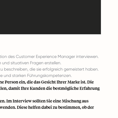
sition des Customer Experience Manager interviewen.
 und situativen Fragen erstellen.
u beschreiben, die sie erfolgreich gemeistert haben.
ie und starken Führungskompetenzen.
e Person ein, die das Gesicht Ihrer Marke ist. Die
füllen, damit Ihre Kunden die bestmögliche Erfahrung
len. Im Interview sollten Sie eine Mischung aus
rwenden. Diese helfen dabei zu bestimmen, ob der