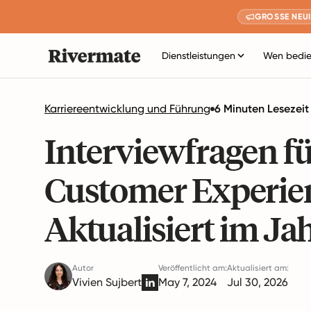
GROSSE NEUI
Dienstleistungen
Wen bedie
Karriereentwicklung und Führung
6 Minuten Lesezeit
Interviewfragen fü
Customer Experien
Aktualisiert im Ja
Autor
Veröffentlicht am:
Aktualisiert am:
Vivien Sujbert
May 7, 2024
Jul 30, 2026