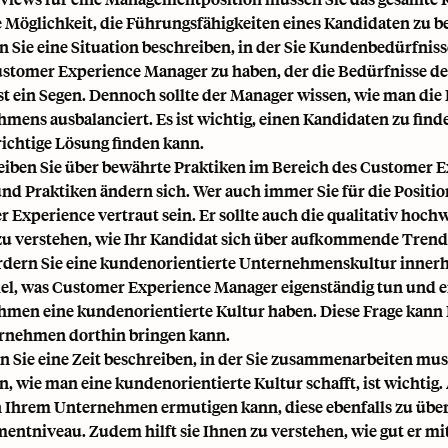
e Möglichkeit, die Führungsfähigkeiten eines Kandidaten zu beu
n Sie eine Situation beschreiben, in der Sie Kundenbedürfniss
stomer Experience Manager zu haben, der die Bedürfnisse de
 ist ein Segen. Dennoch sollte der Manager wissen, wie man di
mens ausbalanciert. Es ist wichtig, einen Kandidaten zu finde
richtige Lösung finden kann.
leiben Sie über bewährte Praktiken im Bereich des Custome
nd Praktiken ändern sich. Wer auch immer Sie für die Position
r Experience
vertraut sein. Er sollte auch die qualitativ hoch
zu verstehen, wie Ihr Kandidat sich über aufkommende Trend
ördern Sie eine kundenorientierte Unternehmenskultur innerh
viel, was Customer Experience Manager eigenständig tun und
men eine kundenorientierte Kultur haben. Diese Frage kann 
rnehmen dorthin bringen kann.
n Sie eine Zeit beschreiben, in der Sie zusammenarbeiten mu
n, wie man eine kundenorientierte Kultur schafft, ist wichtig
 Ihrem Unternehmen ermutigen kann, diese ebenfalls zu über
ntniveau. Zudem hilft sie Ihnen zu verstehen, wie gut er 