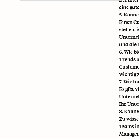
eine gut
5. Könne
Einen Cu
stellen,
Unterneh
und die 
6. Wie b
Trends u
Custome
wichtig 
7. Wie f
Es gibt 
Unterneh
Ihr Unte
8. Könne
Zu wisse
Teams in
Manageme