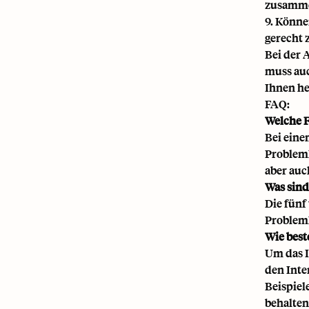
zusamme
9. Könne
gerecht 
Bei der 
muss auc
Ihnen he
FAQ:
Welche F
Bei eine
Probleml
aber auc
Was sind
Die fünf
Probleml
Wie best
Um das I
den Inte
Beispiel
behalten