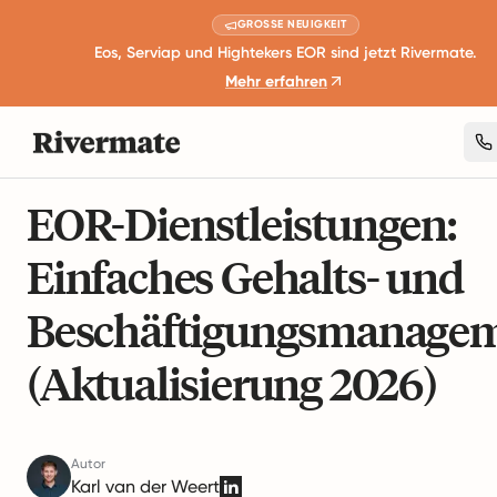
GROSSE NEUIGKEIT
Eos, Serviap und Hightekers EOR sind jetzt Rivermate.
Mehr erfahren
14 Minuten Lesezeit
Globales Workforce Management
EOR-Dienstleistungen:
Einfaches Gehalts- und
Beschäftigungsmanage
(Aktualisierung 2026)
Autor
Karl van der Weert