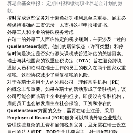
养老金基金申报：
定期申报和缴纳职业养老金计划的缴
款。
按时完成这些义务对于避免处罚和利息至关重要。雇主必
须保持准确的工资记录，以支持这些申报和证书。
外籍工人和企业的特殊税务考虑
在瑞士的外籍工人面临特定的税收规则，主要涉及上述的
Quellensteuer制度。他们的居留状态（许可类型）和停
留时间是决定是否实行源头课税或普通评估的关键因素。
瑞士与其他国家的双重征税协定（DTA）旨在避免跨境
通勤人员和临时在瑞士工作的员工的收入在两个国家双重
征税。这些协议减少了重复征税的风险。
对于在瑞士雇用个人的外籍公司，理解常驻机构（PE）
的概念非常重要。如果在瑞士的活动形成了常驻机构，该
公司可能会面临瑞士企业税的征收。即便没有常驻机构，
雇佣员工也会触发雇主在社会保险、工资和潜在的
Quellensteuer方面的义务，需要在瑞士注册。采用
Employer of Record (EOR)服务可以帮助外籍企业规范
管理这些复杂的工资和雇佣税务义务，且无需在瑞士设立
自己的法人或PE。EOR作为法律雇主，处理所有扣款、