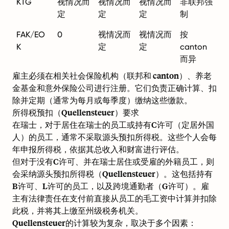
KTG
视情况而
视情况而
视情况而
非联邦强
定
定
定
制
FAK/EO
0
视情况而
视情况而
按
K
定
定
canton
而异
雇主必须在相关社会保险机构（联邦和 canton）、养老
金基金和意外保险公司进行注册。它们负责正确计算、扣
除并定期（通常为每月或每季度）缴纳这些缴款。
所得税预扣（Quellensteuer）要求
在瑞士，对于居住在瑞士的员工或持有C许可（定居外国
人）的员工，通常不采取源头预扣所得税。这些个人会每
年申报所得税，依据其总收入和财富进行评估。
但对于没有C许可、并在瑞士居住或受雇的外籍员工，则
会采纳源头预扣所得税（Quellensteuer）。这包括持有
B许可、L许可的员工，以及跨境通勤者（G许可）。雇
主有法律责任在支付前直接从员工的毛工资中计算并扣除
此税，并将其上缴至州级税务机关。
Quellensteuer的计算较为复杂，取决于多个因素：