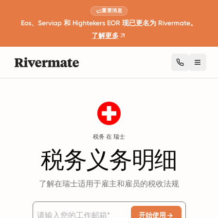
重要消息
Eos、Serviap 和 Hightekers EOR 现已更名为 Rivermate。
了解更多
Toggl
Guides
瑞士
Taxes
税务 在 瑞士
税务义务明细
了解在瑞士适用于雇主和雇员的税收法规
开始使用