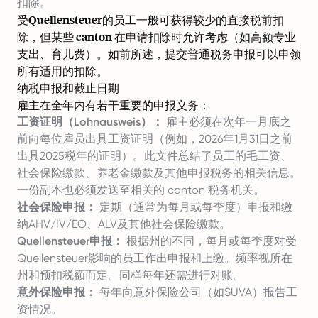
扣除。
受Quellensteuer的员工一般可获得较少的直接税前扣
除，但某些 canton 在申请扣除时允许考虑（如高额专业
支出、育儿费）。如前所述，提交普通税务申报可以申领
所有适用的扣除。
纳税申报和截止日期
雇主在全年内有若干重要的申报义务：
工资证明（Lohnausweis）：
雇主必须在次年一月底之
前向每位雇员出具工资证明（例如，2026年1月31日之前
出具2025税年的证明）。此文件总结了员工的毛工资、
社会保险缴款、养老金缴款及其他申报税务的相关信息。
一份副本也必须发送至相关的 canton 税务机关。
社会保险申报：
定期（通常为每月或每季度）申报和缴
纳AHV/IV/EO、ALV及其他社会保险缴款。
Quellensteuer申报：
根据州的不同，每月或每季度对受
Quellensteuer影响的员工作出申报和上缴。频率视所在
州和预扣税额而定。同样每年还需进行对账。
意外保险申报：
每年向意外保险公司（如SUVA）报告工
资情况。