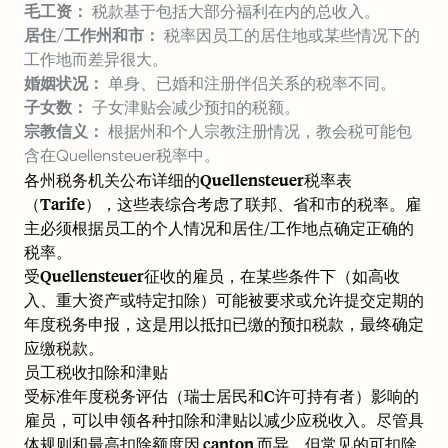
毛工资：
税款基于包括大部分福利在内的总收入。
居住/工作州和市：
税率因员工的居住地或某些情况下的
工作地而差异很大。
婚姻状况：
单身、已婚和注册伴侣关系的税率不同。
子女数：
子女津贴会减少预扣的税额。
宗教信义：
根据州和个人宗教注册情况，教会税可能包
含在Quellensteuer税率中。
各州税务机关公布详细的Quellensteuer税率表
（Tarife），这些表综合考虑了联邦、省和市的税率。雇
主必须根据员工的个人情况和居住/工作地点确定正确的
税率。
受Quellensteuer征收的雇员，在某些条件下（如高收
入、重大资产或特定扣除）可能被要求或允许提交定期的
年度税务申报，这是用以抵扣已缴的预扣税款，最终确定
应缴税款。
员工税收扣除和津贴
受标准年度税务评估（瑞士居民和C许可持有者）影响的
雇员，可以申领各种扣除和津贴以减少应税收入。尽管具
体规则和最高扣除额度因 canton 而异，但常见的可扣除