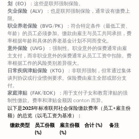
划（EO）
：这些是联邦强制保险。
失业保险（ALV）
：也是联邦强制保险，通常设有缴费上
限。
职业养老保险（BVG/PK）
：符合特定条件（最低工资、
年龄）的员工必须参加。缴款由雇主与员工共同承担，费
率根据年龄和具体的养老基金计划不同而变化。
意外保险（UVG）
：强制性。职业意外的保费通常由雇
主支付，而非职业意外的保费通常从员工工资中扣除。费
率根据工作的风险类别差异很大。
日常疾病津贴保险（KTG）
：非联邦强制，但常通过集体
谈判协议或行业惯例要求。保险费由雇主全部或部分支
付。
家庭津贴（FAK/EOK）
：用于支付子女和教育津贴的强
制性缴款。费率和津贴金额因 canton 而异。
以下是2025年标准联邦社会保险缴款费率（员工+雇主份
额）的总览（以毛工资为基准）：
缴款类型
员工份额
雇主份额
合计 (%)
备注
(%)
(%)