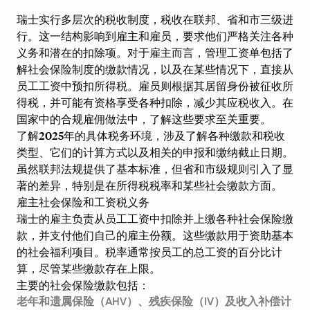
瑞士实行多层次的税收制度，税收在联邦、省和市三级进
行。这一结构影响到雇主和雇员，要求他们严格关注各种
义务和潜在的扣除项。对于雇主而言，管理工资单包括了
解社会保险制度的缴款情况，以及在某些情况下，直接从
员工工资中预扣所得税。雇员则根据其居留身份被征收所
得税，并可能有资格享受各种扣除，减少其应税收入。在
国家中的合规雇佣做法中，了解这些要求至关重要。
了解2025年的具体税务环境，涉及了解各种缴款和税收
类型、它们的计算方式以及相关的申报和缴纳截止日期。
虽然联邦法规提供了基本标准，但省和市级规则引入了显
著的差异，特别是在所得税税率和某些社会缴款方面。
雇主社会保险和工资税义务
瑞士的雇主负责从员工工资中扣除并上缴各种社会保险缴
款，并支付他们自己的雇主份额。这些缴款用于资助基本
的社会福利项目。税率通常按员工的总工资的百分比计
算，尽管某些缴款存在上限。
主要的社会保险缴款包括：
老年和遗属保险（AHV）、残疾保险（IV）及收入补偿计