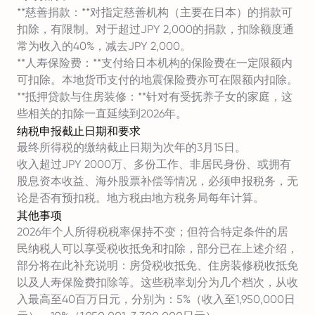
**慈善捐款：**对指定慈善机构（主要在日本）的捐款可
扣除，有限制。对于超过JPY 2,000的捐款，扣除额度通
常为收入的40%，减去JPY 2,000。
**人寿保险费：**支付给日本机构的保险费在一定限额内
可扣除。本地货币支付的地震保险费亦可在限额内扣除。
**抵押贷款与住房装修：**针对有受抚养子女的家庭，这
些相关的扣除一直延续到2026年。
纳税申报截止日期和要求
最终所得税的缴纳截止日期为次年的3月15日。
收入超过JPY 2000万、多份工作、非居民身份、或拥有
股息资本收益、海外股票补偿等情况，必须申报税务，无
论是否有预扣税。地方税由地方税务局每年计算。
其他事项
2026年个人所得税税率保持不变；但符合特定条件的居
民纳税人可以享受税收抵免和扣除，部分已在上述介绍，
部分将在此补充说明：房贷税收抵免、住房装修税收抵免
以及人寿保险费扣除等。这些税率划分为几个档次，从收
入最高至40百万日元，分别为：5%（收入至1,950,000日