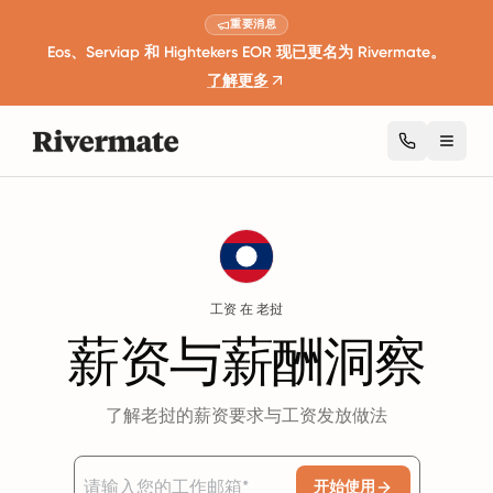
重要消息
Eos、Serviap 和 Hightekers EOR 现已更名为 Rivermate。
了解更多
Toggl
Guides
老挝
Salary
工资 在 老挝
薪资与薪酬洞察
了解老挝的薪资要求与工资发放做法
开始使用