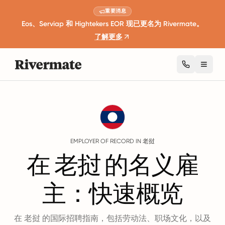
重要消息
Eos、Serviap 和 Hightekers EOR 现已更名为 Rivermate。
了解更多
Toggl
Guides
老挝
EMPLOYER OF RECORD IN 老挝
在 老挝 的名义雇
主：快速概览
在 老挝 的国际招聘指南，包括劳动法、职场文化，以及