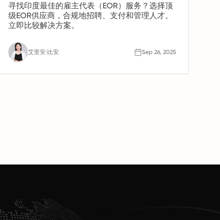
寻找印度最佳的雇主代表（EOR）服务？选择顶
级EOR供应商，合规地招聘、支付和管理人才。
立即比较解决方案。
艾里安·比安
Sep 26, 2025