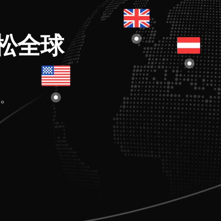
松全球
。