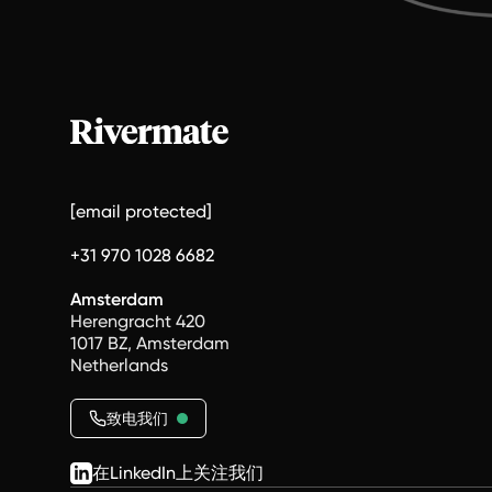
[email protected]
+31 970 1028 6682
Amsterdam
Herengracht 420
1017 BZ, Amsterdam
Netherlands
致电我们
在LinkedIn上关注我们