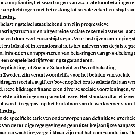
oor compliantie, het waarborgen van accurate loonbetalingen 
e verplichtingen met betrekking tot sociale zekerheidsbijdrag
asting.
elastingstelsel staat bekend om zijn progressieve
stingstructuur en uitgebreide sociale zekerheidsstelsel, dat 
ncierd door werkgeversbijdragen. Voor bedrijven
employing st
het nu lokaal of internationaal is, is het naleven van de juiste 
n, inhouden en rapporteren van belastingen van groot belang 
 een soepele bedrijfsvoering te garanderen.
rplichting tot Sociale Zekerheid en Payrollbelasting
n Zweden zijn verantwoordelijk voor het betalen van sociale
dragen (sociala avgifter) bovenop het bruto salaris dat aan 
d. Deze bijdragen financieren diverse sociale voorzieningen, 
ziekte-uitkeringen en
parental leave
. Het standaardtarief is e
at wordt toegepast op het brutoloon van de werknemer voora
asting.
jn de specifieke tarieven onderworpen aan definitieve overhei
 van de huidige regelgeving en gebruikelijke jaarlijkse aanpa
aar verwachting vergelijkbaar zijn met het voorgaande jaar. H