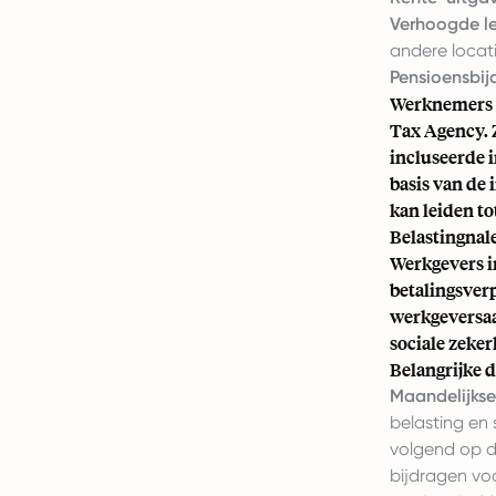
Verhoogde l
andere locati
Pensioensbij
Werknemers o
Tax Agency. 
incluseerde 
basis van de 
kan leiden to
Belastingnal
Werkgevers i
betalingsver
werkgeversaa
sociale zeke
Belangrijke 
Maandelijkse
belasting en 
volgend op de
bijdragen voo