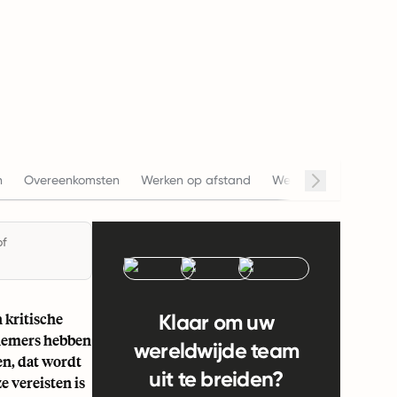
n
Overeenkomsten
Werken op afstand
Werkuren
Salaris
of
 kritische
Klaar om uw
rknemers hebben
wereldwijde team
en, dat wordt
uit te breiden?
 vereisten is