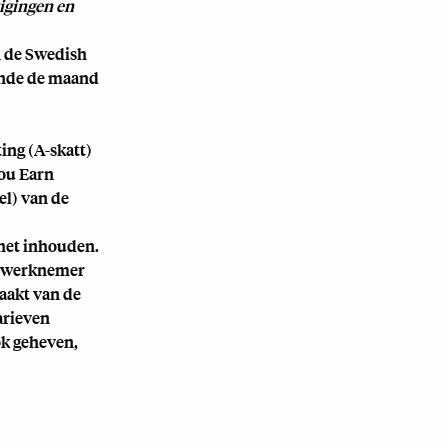
igingen en
n de Swedish
rende de maand
ing (A-skatt)
You Earn
el) van de
r het inhouden.
de werknemer
aakt van de
arieven
ok geheven,