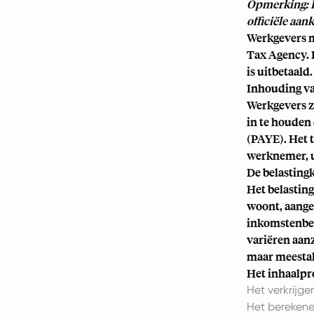
Opmerking: H
officiële aan
Werkgevers m
Tax Agency. 
is uitbetaald.
Inhouding v
Werkgevers z
in te houden
(PAYE). Het t
werknemer, u
De belastingk
Het belastin
woont, aange
inkomstenbel
variëren aan
maar meestal
Het inhaalpr
Het verkrijg
Het berekene