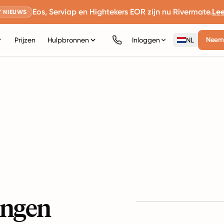
Eos, Serviap en Hightekers EOR zijn nu Rivermate.
Le
 NIEUWS
Neem 
Prijzen
Hulpbronnen
Inloggen
NL
ingen