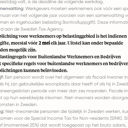
eestdag valt, is de deadline de volgende werkdag.
amenvatting:
Werkgevers moeten werknemers ook vóór een spe
januari van het volgende jaar voorzien van een samenvatting 
komen en ingehouden belasting (kontrolluppgift). Deze informa
d aan de Swedish Tax Agency.
lichting voor werknemers op belastinggebied is het indienen
ngifte, meestal vóór
2 mei
elk jaar. Uitstel kan onder bepaalde
en mogelijk zijn.
elastingregels voor Buitenlandse Werknemers en Bedrijven
 specifieke regels voor buitenlandse werknemers en bedrijven
plichtingen kunnen beïnvloeden.
jf:
Een persoon wordt over het algemeen als fiscaal inwoner i
 hij zijn gebruikelijke woonplaats daar heeft of als hij in Zw
aaneengesloten periode van meer dan zes maanden. Fiscale i
t op hun wereldwijde inkomen. Niet-inwoners worden doorga
komsten in Zweden.
ng:
Niet-inwonende personen die tijdelijk in Zweden werken, ku
omen voor de Special Income Tax for Non-residents (SINK). SI
ef (momenteel 25%) dat wordt toegepast op het bruto salaris, 