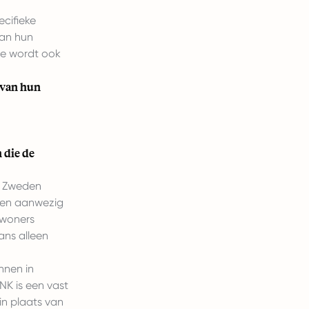
cifieke
van hun
tie wordt ook
 van hun
 die de
n Zweden
eden aanwezig
nwoners
ans alleen
nnen in
NK is een vast
in plaats van