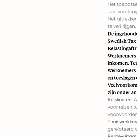
Het toepasse
aan voorlopi
Het aftrekke
te verkrijgen.
De ingehoude
Swedish Tax 
Belastingaft
Werknemers i
inkomen. Ter
werknemers i
en toeslagen
Veelvoorkom
zijn onder an
Reiskosten:
A
voor reizen t
voorwaarden
Thuiswerkkos
gerelateerd
Rente-uitgav