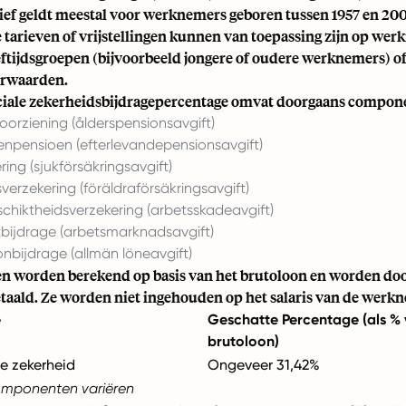
ief geldt meestal voor werknemers geboren tussen 1957 en 20
tarieven of vrijstellingen kunnen van toepassing zijn op wer
eeftijdsgroepen (bijvoorbeeld jongere of oudere werknemers) o
orwaarden.
ociale zekerheidsbijdragepercentage omvat doorgaans compon
rziening (ålderspensionsavgift)
pensioen (efterlevandepensionsavgift)
ring (sjukförsäkringsavgift)
erzekering (föräldraförsäkringsavgift)
chiktheidsverzekering (arbetsskadeavgift)
bijdrage (arbetsmarknadsavgift)
nbijdrage (allmän löneavgift)
en worden berekend op basis van het brutoloon en worden do
taald. Ze worden niet ingehouden op het salaris van de werk
e
Geschatte Percentage (als %
brutoloon)
le zekerheid
Ongeveer 31,42%
omponenten variëren