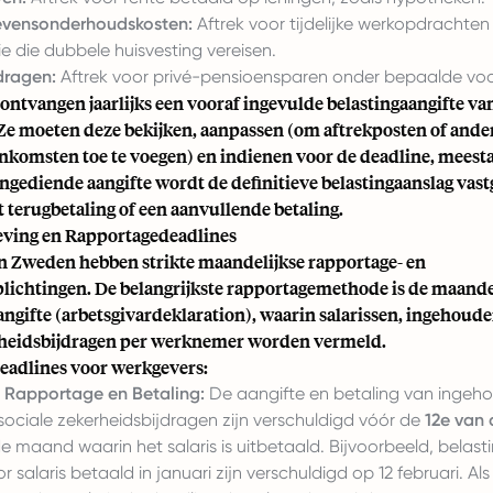
evensonderhoudskosten:
Aftrek voor tijdelijke werkopdrachte
e die dubbele huisvesting vereisen.
dragen:
Aftrek voor privé-pensioensparen onder bepaalde vo
ntvangen jaarlijks een vooraf ingevulde belastingaangifte va
Ze moeten deze bekijken, aanpassen (om aftrekposten of ander
inkomsten toe te voegen) en indienen voor de deadline, meesta
ingediende aangifte wordt de definitieve belastingaanslag vast
t terugbetaling of een aanvullende betaling.
eving en Rapportagedeadlines
n Zweden hebben strikte maandelijkse rapportage- en
plichtingen. De belangrijkste rapportagemethode is de maande
ngifte (arbetsgivardeklaration), waarin salarissen, ingehoude
rheidsbijdragen per werknemer worden vermeld.
deadlines voor werkgevers:
 Rapportage en Betaling:
De aangifte en betaling van ingeh
sociale zekerheidsbijdragen zijn verschuldigd vóór de
12e van
 maand waarin het salaris is uitbetaald. Bijvoorbeeld, belast
r salaris betaald in januari zijn verschuldigd op 12 februari. Al