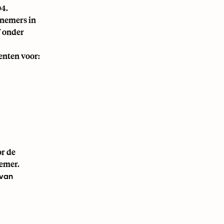
04.
knemers in
f onder
enten voor:
or de
nemer.
 van