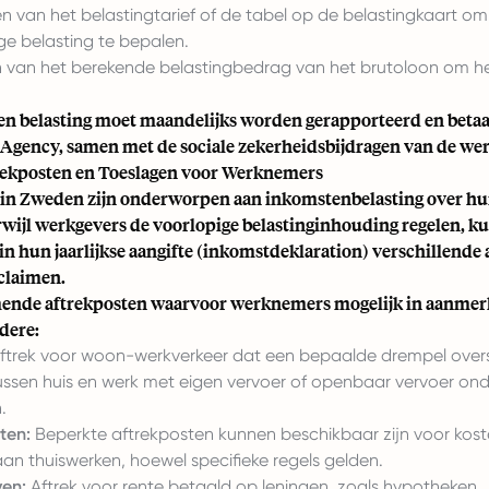
n van het belastingtarief of de tabel op de belastingkaart o
ge belasting te bepalen.
n van het berekende belastingbedrag van het brutoloon om h
n belasting moet maandelijks worden gerapporteerd en betaa
Agency, samen met de sociale zekerheidsbijdragen van de wer
rekposten en Toeslagen voor Werknemers
n Zweden zijn onderworpen aan inkomstenbelasting over hu
wijl werkgevers de voorlopige belastinginhouding regelen, k
n hun jaarlijkse aangifte (inkomstdeklaration) verschillende
 claimen.
ende aftrekposten waarvoor werknemers mogelijk in aanmer
dere:
ftrek voor woon-werkverkeer dat een bepaalde drempel oversc
ussen huis en werk met eigen vervoer of openbaar vervoer ond
.
ten:
Beperkte aftrekposten kunnen beschikbaar zijn voor kos
 aan
thuiswerken
, hoewel specifieke regels gelden.
en:
Aftrek voor rente betaald op leningen, zoals hypotheken.