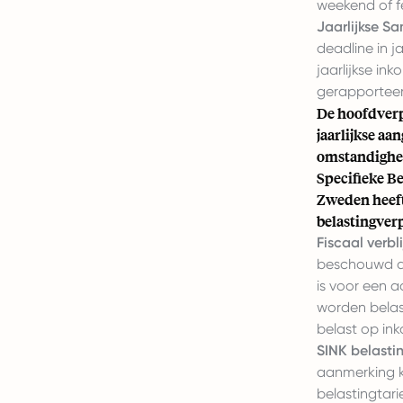
weekend of f
Jaarlijkse S
deadline in 
jaarlijkse in
gerapporteer
De hoofdverp
jaarlijkse aa
omstandighed
Specifieke B
Zweden heeft
belastingver
Fiscaal verbli
beschouwd als
is voor een 
worden belas
belast op in
SINK belasti
aanmerking k
belastingtari