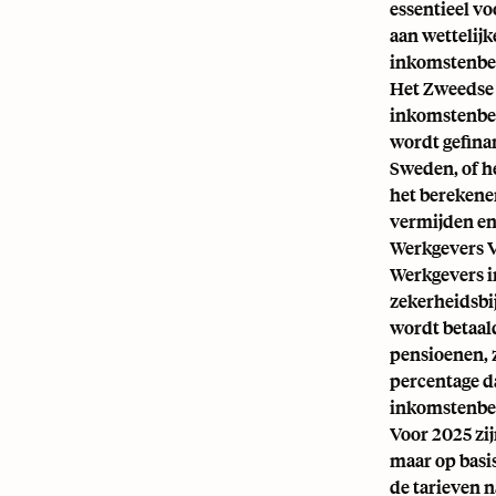
essentieel v
aan wettelijk
inkomstenbel
Het Zweedse b
inkomstenbela
wordt gefina
Sweden
, of 
het berekene
vermijden en
Werkgevers Ve
Werkgevers i
zekerheidsbij
wordt betaal
pensioenen, 
percentage d
inkomstenbel
Voor 2025 zi
maar op basis
de tarieven n