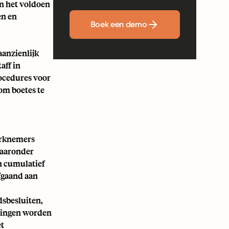
en het voldoen
en en
Boek een demo
aanzienlijk
aff in
procedures voor
om boetes te
werknemers
waaronder
en cumulatief
fgaand aan
dsbesluiten,
ssingen worden
et