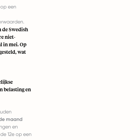
n op een
orwaarden.
n de Swedish
e niet-
l in mei. Op
gesteld, wat
lijkse
n belasting en
ouden
 de maand
ingen en
s de 12e op een