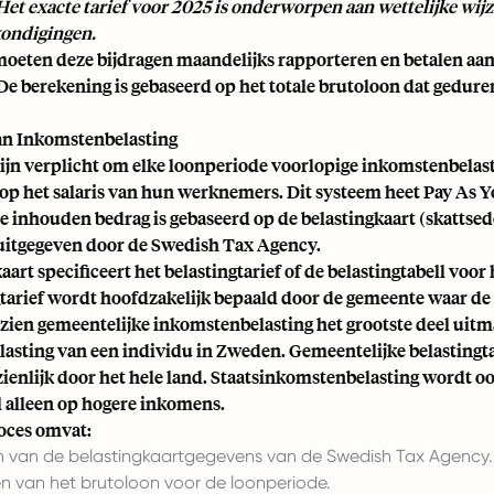
et exacte tarief voor 2025 is onderworpen aan wettelijke wijz
kondigingen.
oeten deze bijdragen maandelijks rapporteren en betalen aa
De berekening is gebaseerd op het totale brutoloon dat gedu
an Inkomstenbelasting
ijn verplicht om elke loonperiode voorlopige inkomstenbelast
 op het salaris van hun werknemers. Dit systeem heet Pay As 
e inhouden bedrag is gebaseerd op de belastingkaart (skattsed
itgegeven door de Swedish Tax Agency.
aart specificeert het belastingtarief of de belastingtabell voo
gtarief wordt hoofdzakelijk bepaald door de gemeente waar 
zien gemeentelijke inkomstenbelasting het grootste deel uitm
asting van een individu in Zweden. Gemeentelijke belastingt
zienlijk door het hele land. Staatsinkomstenbelasting wordt o
 alleen op hogere inkomens.
oces omvat:
en van de belastingkaartgegevens van de Swedish Tax Agency.
n van het brutoloon voor de loonperiode.