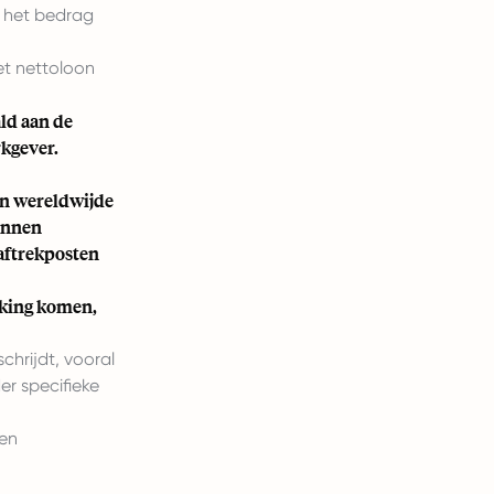
m het bedrag
et nettoloon
ld aan de
kgever.
n wereldwijde
unnen
 aftrekposten
king komen,
hrijdt, vooral
er specifieke
ten