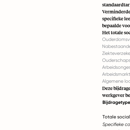
standaardtar
Verminderde 
specifieke l
bepaalde vo
Het totale s
Ouderdomsvoo
Nabestaanden
Ziekteverzeke
Ouderschapsv
Arbeidsonges
Arbeidsmarkt
Algemene loo
Deze bijdrag
werkgever be
Bijdragetyp
Totale socia
Specifieke c