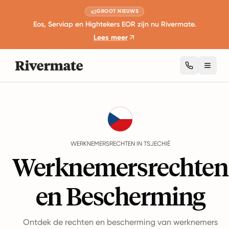
GROOT NIEUWS
Eos, Serviap en Hightekers EOR zijn nu Rivermate.
Lees meer
Toggl
Guides
Tsjechië
Rights
WERKNEMERSRECHTEN IN TSJECHIË
Werknemersrechten
en Bescherming
Ontdek de rechten en bescherming van werknemers