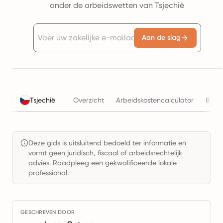
onder de arbeidswetten van Tsjechië
Aan de slag
Tsjechië
Overzicht
Arbeidskostencalculator
Belas
Deze gids is uitsluitend bedoeld ter informatie en
vormt geen juridisch, fiscaal of arbeidsrechtelijk
advies. Raadpleeg een gekwalificeerde lokale
professional.
GESCHREVEN DOOR