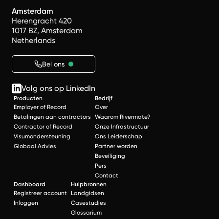
Amsterdam
Herengracht 420
1017 BZ, Amsterdam
Netherlands
Bel ons
Volg ons op LinkedIn
Producten
Bedrijf
Employer of Record
Over
Betalingen aan contractors
Waarom Rivermate?
Contractor of Record
Onze Infrastructuur
Visumondersteuning
Ons Leiderschap
Globaal Advies
Partner worden
Beveiliging
Pers
Contact
Dashboard
Hulpbronnen
Registreer account
Landgidsen
Inloggen
Casestudies
Glossarium