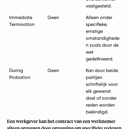
vastgesteld.
Immediate
Geen
Alleen onder
Termination
specifieke,
ernstige
omstandighede
n zoals door de
wet
gedefinieerd.
During
Geen
Kan door beide
Probation
partijen
schriftelijk voor
elk gewenst
doel of zonder
reden worden
beëindigd.
Een werkgever kan het contract van een werknemer
alleen opzeggen door opzegging om specifieke redenen