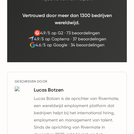
Vertrouwd door meer dan 1300 bedrijven
wereldwijd.
4.9/5 op G2
·
73 beoordelingen
4.9/5 op Capterra
·
37 beoordelingen
4.6/5 op Google
·
34 beoordelingen
GESCHREVEN DOOR
Lucas Botzen
Lucas Botzen is de oprichter van Rivermate,
een wereldwijd employment platform dat
bedrijven helpt bij het international hiring,
employment en management van talent.
Sinds de oprichting van Rivermate in