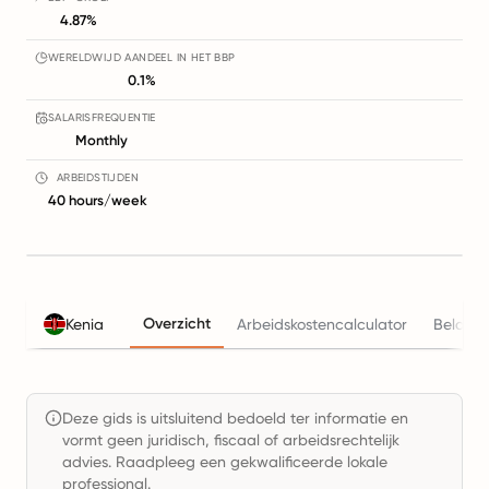
4.87%
WERELDWIJD AANDEEL IN HET BBP
0.1%
SALARISFREQUENTIE
Monthly
ARBEIDSTIJDEN
40 hours/week
Overzicht
Kenia
Arbeidskostencalculator
Belasti
Deze gids is uitsluitend bedoeld ter informatie en
vormt geen juridisch, fiscaal of arbeidsrechtelijk
advies. Raadpleeg een gekwalificeerde lokale
professional.