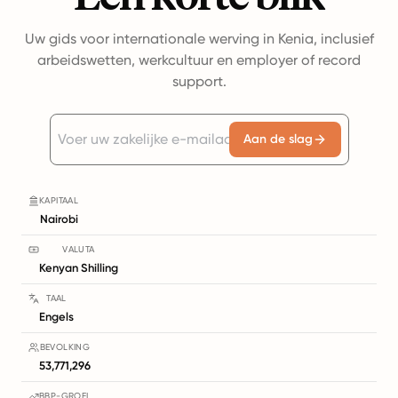
Uw gids voor internationale werving in Kenia, inclusief
arbeidswetten, werkcultuur en employer of record
support.
Aan de slag
KAPITAAL
Nairobi
VALUTA
Kenyan Shilling
TAAL
Engels
BEVOLKING
53,771,296
BBP-GROEI