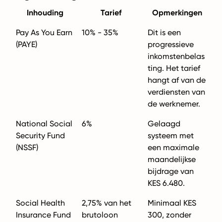
Inhouding
Tarief
Opmerkingen
Pay As You Earn
10% - 35%
Dit is een
(PAYE)
progressieve
inkomstenbelas
ting. Het tarief
hangt af van de
verdiensten van
de werknemer.
National Social
6%
Gelaagd
Security Fund
systeem met
(NSSF)
een maximale
maandelijkse
bijdrage van
KES 6.480.
Social Health
2,75% van het
Minimaal KES
Insurance Fund
brutoloon
300, zonder