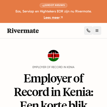
GROOT NIEUWS
Eos, Serviap en Hightekers EOR zijn nu Rivermate.
Lees meer
Toggl
Guides
Kenia
EMPLOYER OF RECORD IN KENIA
Employer of
Record in Kenia:
Een korte blik