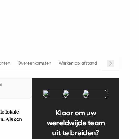
Sala
chten
Overeenkomsten
Werken op afstand
Werkuren
of
de lokale
Klaar om uw
n. Als een
wereldwijde team
uit te breiden?