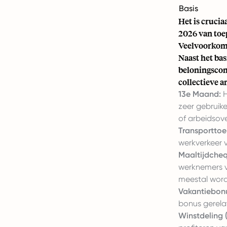
Basis
Het is crucia
2026 van toep
Veelvoorkom
Naast het ba
beloningscom
collectieve a
13e Maand:
H
zeer gebruike
of arbeidsov
Transporttoe
werkverkeer 
Maaltijdcheq
werknemers v
meestal word
Vakantiebon
bonus gerelat
Winstdeling 