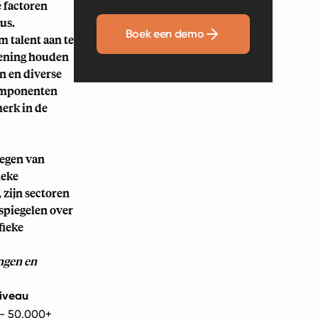
 factoren
us.
Boek een demo
m talent aan te
kening houden
n en diverse
 componenten
erk in de
wegen van
ieke
 zijn sectoren
spiegelen over
fieke
ngen en
iveau
- 50.000+