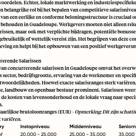
ordelen. Echter, lokale marktwerking en industriespecifieke
n belangrijke rol bij het bepalen van competitieve salarisnivea
van een eerlijke en conforme beloningsstructuur is cruciaal o
e behouden in Guadeloupe. Werkgevers moeten niet alleen re
rissen, maar ook met verplichte bijdragen, potentiële bonusse
gebruikelijk of wettelijk vereist zijn. Het begrijpen van deze
leving en helpt bij het opbouwen van een positief werkgeversm
erende Salarissen
van concurrerende salarissen in Guadeloupe omvat het over
s sector, bedrijfsgrootte, ervaring van de werknemer en specif
woordelijkheden. Hoewel exacte salarisranges sterk variëren,
me, landbouw en openbaar bestuur prominent. Salarissen weer
 de kosten van levensonderhoud en de lokale vraag naar speci
n.
 jaarlijkse brutoloonranges (EUR) -
Opmerking: Dit zijn schatti
 variëren.
ry
Instapniveau
Middenniveau
Seniorn
ef
20.000 - 25.000
25.000 - 35.000
35.000 