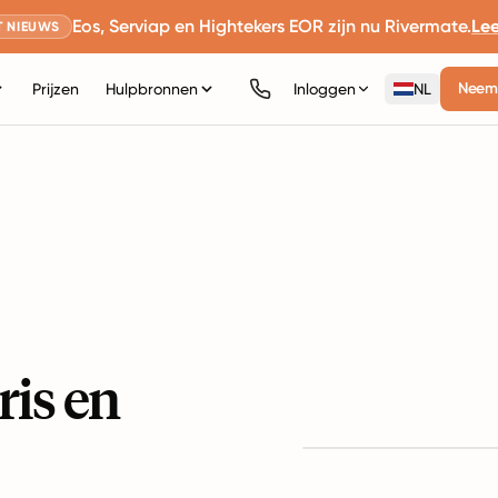
Eos, Serviap en Hightekers EOR zijn nu Rivermate.
Le
 NIEUWS
Neem 
Prijzen
Hulpbronnen
Inloggen
NL
ris en