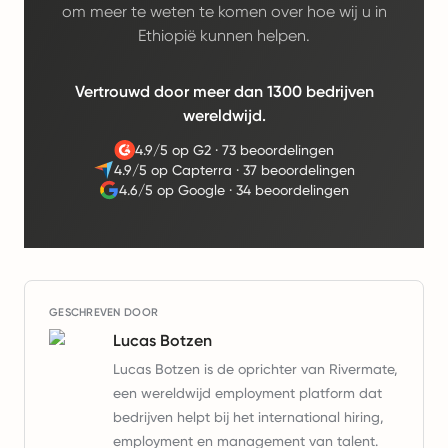
om meer te weten te komen over hoe wij u in
Ethiopië kunnen helpen.
Vertrouwd door meer dan 1300 bedrijven
wereldwijd.
4.9/5 op G2
·
73 beoordelingen
4.9/5 op Capterra
·
37 beoordelingen
4.6/5 op Google
·
34 beoordelingen
GESCHREVEN DOOR
Lucas Botzen
Lucas Botzen is de oprichter van Rivermate,
een wereldwijd employment platform dat
bedrijven helpt bij het international hiring,
employment en management van talent.