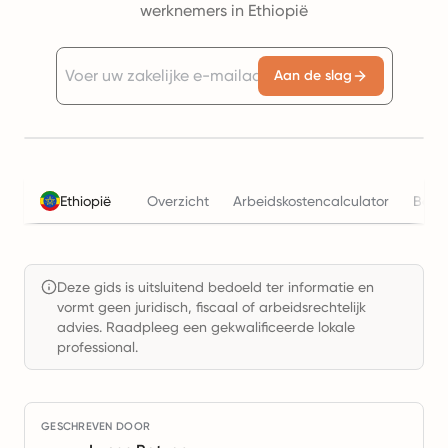
werknemers in Ethiopië
Aan de slag
Ethiopië
Overzicht
Arbeidskostencalculator
Belas
Deze gids is uitsluitend bedoeld ter informatie en
vormt geen juridisch, fiscaal of arbeidsrechtelijk
advies. Raadpleeg een gekwalificeerde lokale
professional.
GESCHREVEN DOOR