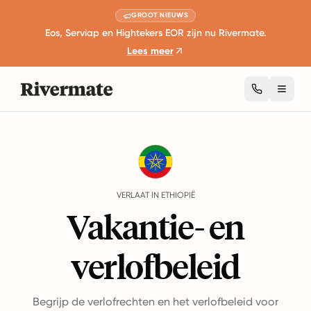
GROOT NIEUWS
Eos, Serviap en Hightekers EOR zijn nu Rivermate.
Lees meer
Toggl
Guides
Ethiopië
Leave
VERLAAT IN ETHIOPIË
Vakantie- en
verlofbeleid
Begrijp de verlofrechten en het verlofbeleid voor