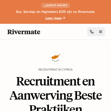
GROOT NIEUWS
Eos, Serviap en Hightekers EOR zijn nu Rivermate.
Lees meer
Toggl
Guides
Cyprus
Recruitment
RECRUITMENT IN CYPRUS
Recruitment en
Aanwerving Beste
Praktijken