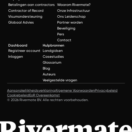
Betalingen aan contractors
Waarom Rivermate?
Contractor of Record
Onze Infrastructuur
Visumondersteuning
Ons Leiderschap
Globaal Advies
Partner worden
Beveiliging
Pers
Contact
Dashboard
Hulpbronnen
Registreer account
Landgidsen
Inloggen
Casestudies
Glossarium
Blog
Auteurs
Veelgestelde vragen
Aansprakelijkheidsverklaring
Algemene Voorwaarden
Privacybeleid
Cookiebeleid
EoR Overeenkomst
© 2026 Rivermate BV. Alle rechten voorbehouden.