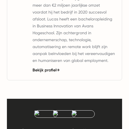
meer dan €2 miljoen jaarlijkse omzet
voordat hij het bedrijf in 2020 succesvol
afsloot. Lucas heeft een bacheloropleiding
in Business Innovation van Avans
Hogeschool. Zijn achtergrond in
ondernemerschap, technologie,
automatisering en remote work blijft zijn
aanpak beïnvloeden bij het vereenvoudigen
en humaniseren van global employment.
Bekijk profiel
→