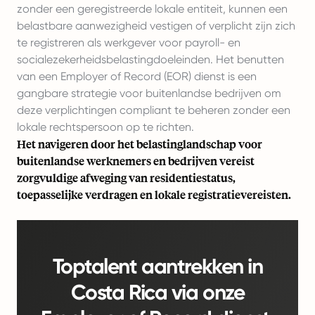
zonder een geregistreerde lokale entiteit, kunnen een
belastbare aanwezigheid vestigen of verplicht zijn zich
te registreren als werkgever voor payroll- en
socialezekerheidsbelastingdoeleinden. Het benutten
van een Employer of Record (EOR) dienst is een
gangbare strategie voor buitenlandse bedrijven om
deze verplichtingen compliant te beheren zonder een
lokale rechtspersoon op te richten.
Het navigeren door het belastinglandschap voor
buitenlandse werknemers en bedrijven vereist
zorgvuldige afweging van residentiestatus,
toepasselijke verdragen en lokale registratievereisten.
Toptalent aantrekken in
Costa Rica via onze