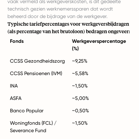
vaak vermeld als werkgeverskosten, is dit gedeelte
technisch gezien werknemerssparen dat wordt
beheerd door de bijdrage van de werkgever.
Typische tariefpercentages voor werkgeversbijdragen
(als percentage van het brutoloon) bedragen ongeveer:
Fonds
Werkgeverspercentage
(%)
CCSS Gezondheidszorg
~9,25%
CCSS Pensioenen (IVM)
~5,58%
INA
~1,50%
ASFA
~5,00%
Banco Popular
~0,50%
Woningfonds (FCL) /
~1,50%
Severance Fund