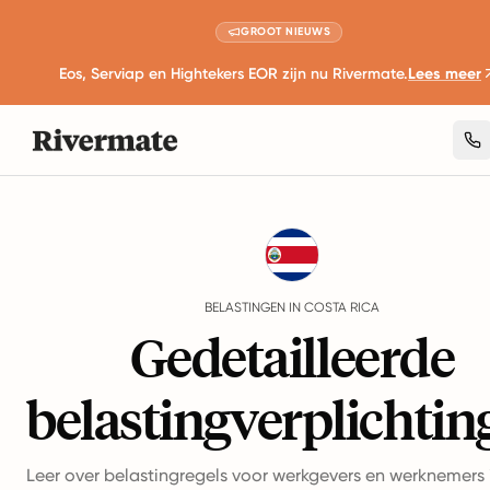
GROOT NIEUWS
Eos, Serviap en Hightekers EOR zijn nu Rivermate.
Lees meer
Guides
Costa Rica
Taxes
BELASTINGEN IN COSTA RICA
Gedetailleerde
belastingverplichtin
Leer over belastingregels voor werkgevers en werknemers