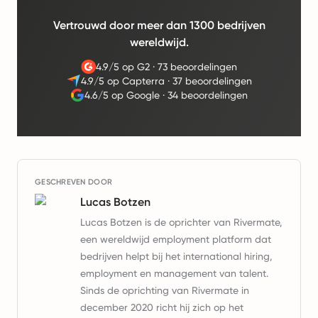
Vertrouwd door meer dan 1300 bedrijven
wereldwijd.
4.9/5 op G2
·
73 beoordelingen
4.9/5 op Capterra
·
37 beoordelingen
4.6/5 op Google
·
34 beoordelingen
GESCHREVEN DOOR
Lucas Botzen
Lucas Botzen is de oprichter van Rivermate,
een wereldwijd employment platform dat
bedrijven helpt bij het international hiring,
employment en management van talent.
Sinds de oprichting van Rivermate in
december 2020 richt hij zich op het