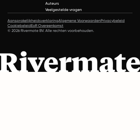
Auteurs
Veelgestelde vragen
Aansprakelijkheidsverklaring
Algemene Voorwaarden
Privacybeleid
Cookiebeleid
EoR Overeenkomst
© 2026 Rivermate BV. Alle rechten voorbehouden.