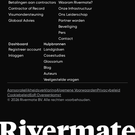
Betalingen aan contractors
Waarom Rivermate?
Contractor of Record
Onze Infrastructuur
Visumondersteuning
Ons Leiderschap
Globaal Advies
Partner worden
Beveiliging
Pers
Contact
Dashboard
Hulpbronnen
Registreer account
Landgidsen
Inloggen
Casestudies
Glossarium
Blog
Auteurs
Veelgestelde vragen
Aansprakelijkheidsverklaring
Algemene Voorwaarden
Privacybeleid
Cookiebeleid
EoR Overeenkomst
© 2026 Rivermate BV. Alle rechten voorbehouden.