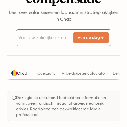
Leer over salariseisen en loonadministratiepraktijken
in Chad
Aan de slag
Chad
Overzicht
Arbeidskostencalculator
Belasti
Deze gids is uitsluitend bedoeld ter informatie en
vormt geen juridisch, fiscaal of arbeidsrechtelijk
advies. Raadpleeg een gekwalificeerde lokale
professional.