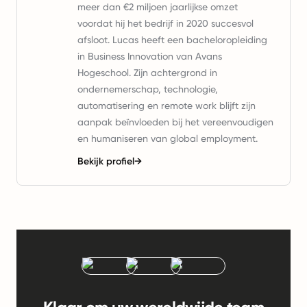
meer dan €2 miljoen jaarlijkse omzet
voordat hij het bedrijf in 2020 succesvol
afsloot. Lucas heeft een bacheloropleiding
in Business Innovation van Avans
Hogeschool. Zijn achtergrond in
ondernemerschap, technologie,
automatisering en remote work blijft zijn
aanpak beïnvloeden bij het vereenvoudigen
en humaniseren van global employment.
Bekijk profiel
→