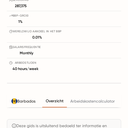
287,375
BBP-GROEI
1%
WERELDWIJD AANDEEL IN HET BBP
0.01%
SALARISFREQUENTIE
Monthly
ARBEIDSTIJDEN
40 hours/week
Overzicht
Barbados
Arbeidskostencalculator
Bel
Deze gids is uitsluitend bedoeld ter informatie en