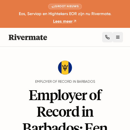
GROOT NIEUWS
Eos, Serviap en Hightekers EOR zijn nu Rivermate.
Lees meer
Toggl
Guides
Barbados
EMPLOYER OF RECORD IN BARBADOS
Employer of
Record in
Barbados: Een