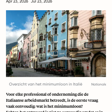
Apr 23, 2026
Jul 23, 2026
Overzicht van het minimumloon in Italië
Nationale co
Voor elke professional of onderneming die de
Italiaanse arbeidsmarkt betreedt, is de eerste vraag
vaak eenvoudig: wat is het minimumloon?