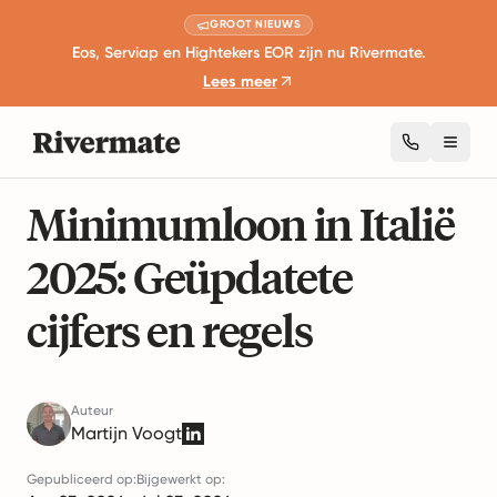
GROOT NIEUWS
Eos, Serviap en Hightekers EOR zijn nu Rivermate.
Lees meer
Toggl
10 minuten lezen
Globale Werkgelegenheidsgidsen
Minimumloon in Italië
2025: Geüpdatete
cijfers en regels
Auteur
Martijn Voogt
Gepubliceerd op:
Bijgewerkt op: