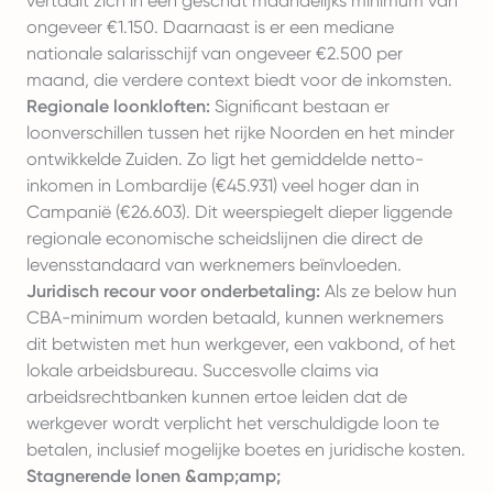
vertaalt zich in een geschat maandelijks minimum van
ongeveer €1.150. Daarnaast is er een mediane
nationale salarisschijf van ongeveer €2.500 per
maand, die verdere context biedt voor de inkomsten.
Regionale loonkloften:
Significant bestaan er
loonverschillen tussen het rijke Noorden en het minder
ontwikkelde Zuiden. Zo ligt het gemiddelde netto-
inkomen in Lombardije (€45.931) veel hoger dan in
Campanië (€26.603). Dit weerspiegelt dieper liggende
regionale economische scheidslijnen die direct de
levensstandaard van werknemers beïnvloeden.
Juridisch recour voor onderbetaling:
Als ze below hun
CBA-minimum worden betaald, kunnen werknemers
dit betwisten met hun werkgever, een vakbond, of het
lokale arbeidsbureau. Succesvolle claims via
arbeidsrechtbanken kunnen ertoe leiden dat de
werkgever wordt verplicht het verschuldigde loon te
betalen, inclusief mogelijke boetes en juridische kosten.
Stagnerende lonen &amp;amp;