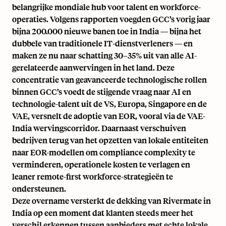
belangrijke mondiale hub voor talent en workforce-
operaties. Volgens rapporten voegden GCC’s vorig jaar
bijna 200.000 nieuwe banen toe in India — bijna het
dubbele van traditionele IT-dienstverleners — en
maken ze nu naar schatting 30–35% uit van alle AI-
gerelateerde aanwervingen in het land. Deze
concentratie van geavanceerde technologische rollen
binnen GCC’s voedt de stijgende vraag naar AI en
technologie-talent uit de VS, Europa, Singapore en de
VAE, versnelt de adoptie van EOR, vooral via de VAE-
India wervingscorridor. Daarnaast verschuiven
bedrijven terug van het opzetten van lokale entiteiten
naar EOR-modellen om compliance complexity te
verminderen, operationele kosten te verlagen en
leaner remote-first workforce-strategieën te
ondersteunen.
Deze overname versterkt de dekking van Rivermate in
India op een moment dat klanten steeds meer het
verschil erkennen tussen aanbieders met echte lokale