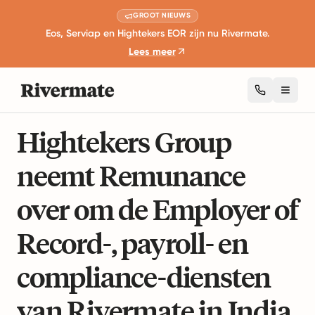
GROOT NIEUWS
Eos, Serviap en Hightekers EOR zijn nu Rivermate.
Lees meer
Toggl
3 minuten lezen
Bedrijfsuitbreiding en Groei
Hightekers Group
neemt Remunance
over om de Employer of
Record-, payroll- en
compliance-diensten
van Rivermate in India