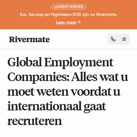
GROOT NIEUWS
Eos, Serviap en Hightekers EOR zijn nu Rivermate.
Lees meer
Toggl
14 minuten lezen
Globale Werkgelegenheidsgidsen
Global Employment
Companies: Alles wat u
moet weten voordat u
internationaal gaat
recruteren