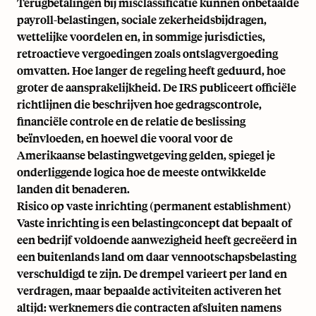
Terugbetalingen bij misclassificatie kunnen onbetaalde
payroll-belastingen, sociale zekerheidsbijdragen,
wettelijke voordelen en, in sommige jurisdicties,
retroactieve vergoedingen zoals ontslagvergoeding
omvatten. Hoe langer de regeling heeft geduurd, hoe
groter de aansprakelijkheid. De IRS publiceert
officiële
richtlijnen
die beschrijven hoe gedragscontrole,
financiële controle en de relatie de beslissing
beïnvloeden, en hoewel die vooral voor de
Amerikaanse belastingwetgeving gelden, spiegel je
onderliggende logica hoe de meeste ontwikkelde
landen dit benaderen.
Risico op vaste inrichting (permanent establishment)
Vaste inrichting is een belastingconcept dat bepaalt of
een bedrijf voldoende aanwezigheid heeft gecreëerd in
een buitenlands land om daar vennootschapsbelasting
verschuldigd te zijn. De drempel varieert per land en
verdragen, maar bepaalde activiteiten activeren het
altijd: werknemers die contracten afsluiten namens