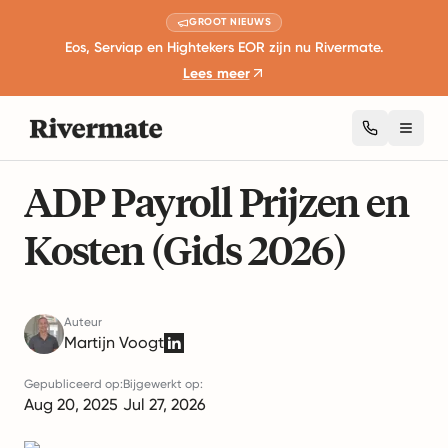
GROOT NIEUWS
Eos, Serviap en Hightekers EOR zijn nu Rivermate.
Lees meer
Toggl
11 minuten lezen
Globale Werkgelegenheidsgidsen
ADP Payroll Prijzen en
Kosten (Gids 2026)
Auteur
Martijn Voogt
Gepubliceerd op:
Bijgewerkt op:
Aug 20, 2025
Jul 27, 2026