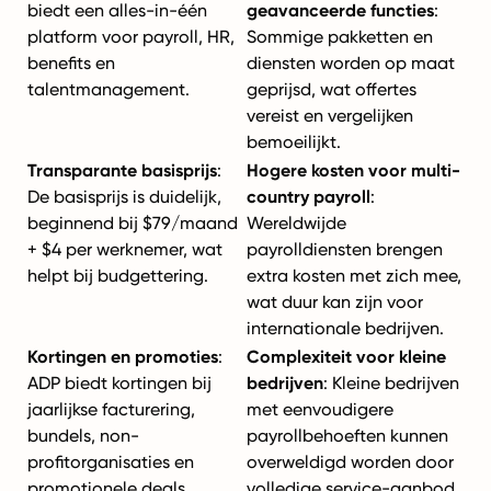
biedt een alles-in-één
geavanceerde functies
:
platform voor payroll, HR,
Sommige pakketten en
benefits en
diensten worden op maat
talentmanagement.
geprijsd, wat offertes
vereist en vergelijken
bemoeilijkt.
Transparante basisprijs
:
Hogere kosten voor multi-
De basisprijs is duidelijk,
country payroll
:
beginnend bij $79/maand
Wereldwijde
+ $4 per werknemer, wat
payrolldiensten brengen
helpt bij budgettering.
extra kosten met zich mee,
wat duur kan zijn voor
internationale bedrijven.
Kortingen en promoties
:
Complexiteit voor kleine
ADP biedt kortingen bij
bedrijven
: Kleine bedrijven
jaarlijkse facturering,
met eenvoudigere
bundels, non-
payrollbehoeften kunnen
profitorganisaties en
overweldigd worden door
promotionele deals.
volledige service-aanbod.