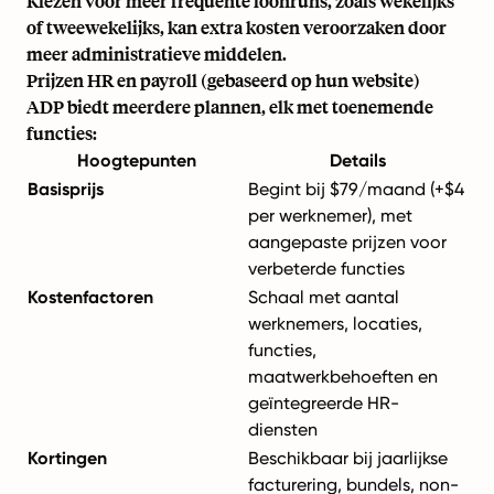
Kiezen voor meer frequente loonruns, zoals wekelijks
of tweewekelijks, kan extra kosten veroorzaken door
meer administratieve middelen.
Prijzen HR en payroll (gebaseerd op hun website)
ADP biedt meerdere
plannen
, elk met toenemende
functies:
Hoogtepunten
Details
Basisprijs
Begint bij $79/maand (+$4
per werknemer), met
aangepaste prijzen voor
verbeterde functies
Kostenfactoren
Schaal met aantal
werknemers, locaties,
functies,
maatwerkbehoeften en
geïntegreerde HR-
diensten
Kortingen
Beschikbaar bij jaarlijkse
facturering, bundels, non-